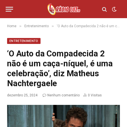
»
»
Home
Entretenimento
‘O Auto da Compadecida 2 não é um caça-níquel, é uma celebração’, diz Matheus Nachtergaele
ENTRETENIMENTO
‘O Auto da Compadecida 2
não é um caça-níquel, é uma
celebração’, diz Matheus
Nachtergaele
dezembro 25, 2024
Nenhum comentário
0
Visitas