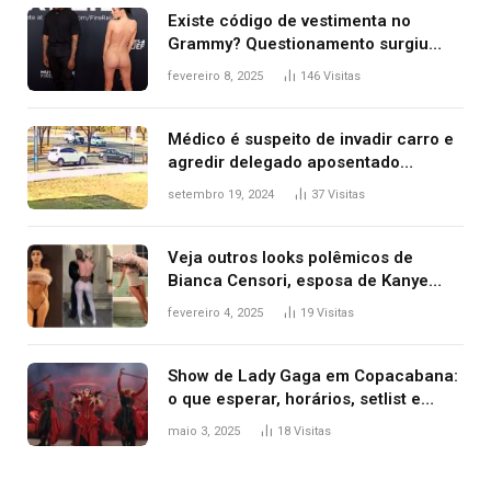
Existe código de vestimenta no
Grammy? Questionamento surgiu
após Bianca Censori, mulher de
fevereiro 8, 2025
146
Visitas
Kanye West, aparecer nua na
premiação
Médico é suspeito de invadir carro e
agredir delegado aposentado
durante confusão no trânsito
setembro 19, 2024
37
Visitas
Veja outros looks polêmicos de
Bianca Censori, esposa de Kanye
West que apareceu nua no Grammy
fevereiro 4, 2025
19
Visitas
2025
Show de Lady Gaga em Copacabana:
o que esperar, horários, setlist e
onde assistir
maio 3, 2025
18
Visitas