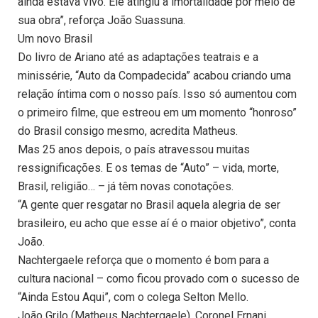
ainda estava vivo. Ele atingiu a imortalidade por meio de
sua obra”, reforça João Suassuna.
Um novo Brasil
Do livro de Ariano até as adaptações teatrais e a
minissérie, “Auto da Compadecida” acabou criando uma
relação íntima com o nosso país. Isso só aumentou com
o primeiro filme, que estreou em um momento “honroso”
do Brasil consigo mesmo, acredita Matheus.
Mas 25 anos depois, o país atravessou muitas
ressignificações. E os temas de “Auto” – vida, morte,
Brasil, religião… – já têm novas conotações.
“A gente quer resgatar no Brasil aquela alegria de ser
brasileiro, eu acho que esse aí é o maior objetivo”, conta
João.
Nachtergaele reforça que o momento é bom para a
cultura nacional – como ficou provado com o sucesso de
“Ainda Estou Aqui”, com o colega Selton Mello.
João Grilo (Matheus Nachtergaele), Coronel Ernani