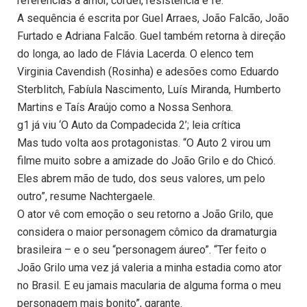
referências a amor, cordel, resistência e fé.
A sequência é escrita por Guel Arraes, João Falcão, João
Furtado e Adriana Falcão. Guel também retorna à direção
do longa, ao lado de Flávia Lacerda. O elenco tem
Virginia Cavendish (Rosinha) e adesões como Eduardo
Sterblitch, Fabíula Nascimento, Luís Miranda, Humberto
Martins e Taís Araújo como a Nossa Senhora.
g1 já viu ‘O Auto da Compadecida 2’; leia crítica
Mas tudo volta aos protagonistas. “O Auto 2 virou um
filme muito sobre a amizade do João Grilo e do Chicó.
Eles abrem mão de tudo, dos seus valores, um pelo
outro”, resume Nachtergaele.
O ator vê com emoção o seu retorno a João Grilo, que
considera o maior personagem cômico da dramaturgia
brasileira – e o seu “personagem áureo”. “Ter feito o
João Grilo uma vez já valeria a minha estadia como ator
no Brasil. E eu jamais macularia de alguma forma o meu
personagem mais bonito”, garante.