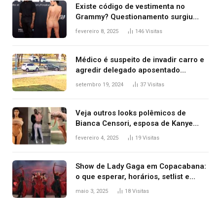
Existe código de vestimenta no
Grammy? Questionamento surgiu
após Bianca Censori, mulher de
fevereiro 8, 2025
146
Visitas
Kanye West, aparecer nua na
premiação
Médico é suspeito de invadir carro e
agredir delegado aposentado
durante confusão no trânsito
setembro 19, 2024
37
Visitas
Veja outros looks polêmicos de
Bianca Censori, esposa de Kanye
West que apareceu nua no Grammy
fevereiro 4, 2025
19
Visitas
2025
Show de Lady Gaga em Copacabana:
o que esperar, horários, setlist e
onde assistir
maio 3, 2025
18
Visitas