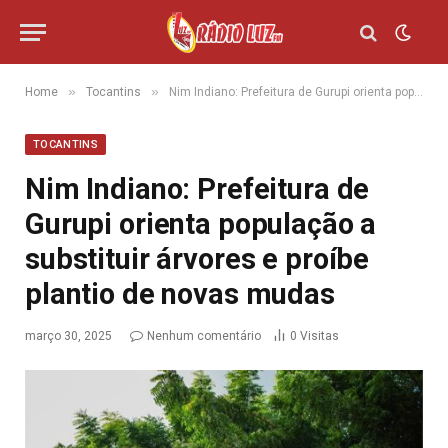
»
»
Home
Tocantins
Nim Indiano: Prefeitura de Gurupi orienta população a substituir árvores e proíbe plantio de novas mudas
TOCANTINS
Nim Indiano: Prefeitura de
Gurupi orienta população a
substituir árvores e proíbe
plantio de novas mudas
março 30, 2025
Nenhum comentário
0
Visitas