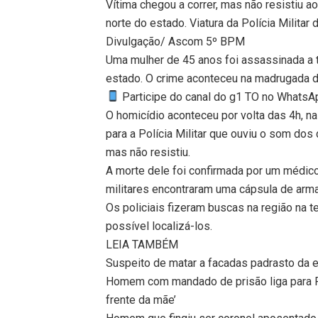
Vítima chegou a correr, mas não resistiu 
norte do estado. Viatura da Polícia Militar 
Divulgação/ Ascom 5º BPM
Uma mulher de 45 anos foi assassinada a t
estado. O crime aconteceu na madrugada de
Participe do canal do g1 TO no WhatsApp
O homicídio aconteceu por volta das 4h, na
para a Polícia Militar que ouviu o som dos 
mas não resistiu.
A morte dele foi confirmada por um médico
militares encontraram uma cápsula de arma
Os policiais fizeram buscas na região na t
possível localizá-los.
LEIA TAMBÉM
Suspeito de matar a facadas padrasto da 
Homem com mandado de prisão liga para PM
frente da mãe’