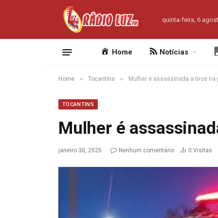
quinta-feira, 6 agos
Home
Notícias
»
»
Home
Tocantins
Mulher é assassinada a tiros na 
TOCANTINS
Mulher é assassinada
janeiro 30, 2025
Nenhum comentário
0
Visitas