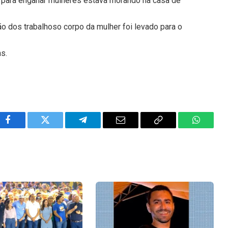
 para enganar mulheres estava morando na casa de
ão dos trabalhoso corpo da mulher foi levado para o
ns.
Facebook
Twitter
Telegram
Email
Copy
WhatsA
Link