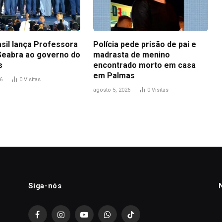
asil lança Professora
Polícia pede prisão de pai e
Seabra ao governo do
madrasta de menino
s
encontrado morto em casa
em Palmas
6
0
Visitas
agosto 5, 2026
0
Visitas
Siga-nós
Facebook
Instagram
YouTube
WhatsApp
TikTok