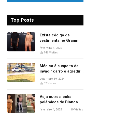
Top Posts
Existe código de
vestimenta no Grammy?
Questionamento surgiu
fevereiro 8, 2025
após Bianca Censori,
146
Visitas
mulher de Kanye West,
aparecer nua na
Médico é suspeito de
premiação
invadir carro e agredir
delegado aposentado
setembro 19, 2024
durante confusão no
37
Visitas
trânsito
Veja outros looks
polêmicos de Bianca
Censori, esposa de
fevereiro 4, 2025
19
Visitas
Kanye West que