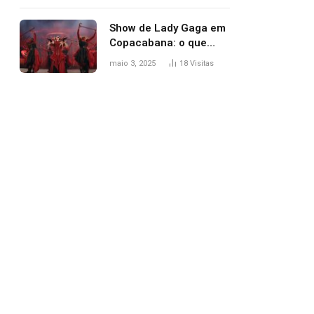
apareceu nua no
Grammy 2025
Show de Lady Gaga em
Copacabana: o que
esperar, horários,
maio 3, 2025
18
Visitas
setlist e onde assistir