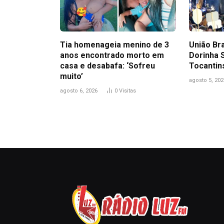
Tia homenageia menino de 3
União Br
anos encontrado morto em
Dorinha 
casa e desabafa: ‘Sofreu
Tocantin
muito’
agosto 5, 202
agosto 6, 2026
0
Visitas