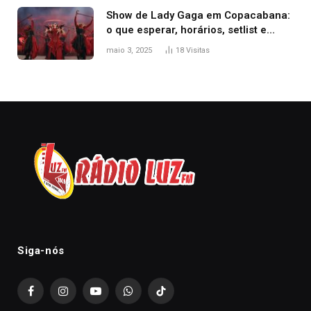
Show de Lady Gaga em Copacabana:
o que esperar, horários, setlist e
onde assistir
maio 3, 2025
18
Visitas
Siga-nós
Facebook
Instagram
YouTube
WhatsApp
TikTok