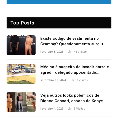
Top Posts
Existe código de vestimenta no
Grammy? Questionamento surgiu
após Bianca Censori, mulher de
fevereiro 8, 2025
146
Visitas
Kanye West, aparecer nua na
premiação
Médico é suspeito de invadir carro e
agredir delegado aposentado
durante confusão no trânsito
setembro 19, 2024
37
Visitas
Veja outros looks polêmicos de
Bianca Censori, esposa de Kanye
West que apareceu nua no Grammy
fevereiro 4, 2025
19
Visitas
2025