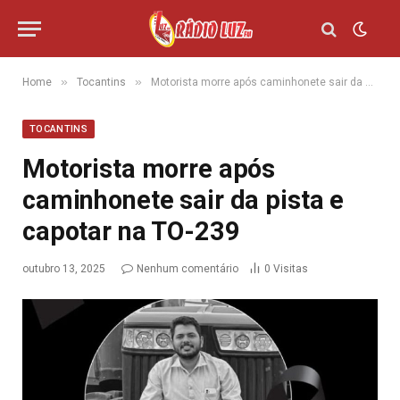
»
»
Home
Tocantins
Motorista morre após caminhonete sair da pista e capotar na TO-239
TOCANTINS
Motorista morre após
caminhonete sair da pista e
capotar na TO-239
outubro 13, 2025
Nenhum comentário
0
Visitas