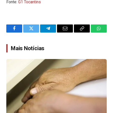
Fonte:
G1 Tocantins
Facebook
Twitter
Telegram
Email
Copy
WhatsA
Link
Mais Notícias