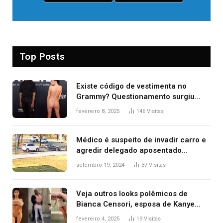
Top Posts
Existe código de vestimenta no
Grammy? Questionamento surgiu
após Bianca Censori, mulher de
fevereiro 8, 2025
146
Visitas
Kanye West, aparecer nua na
premiação
Médico é suspeito de invadir carro e
agredir delegado aposentado
durante confusão no trânsito
setembro 19, 2024
37
Visitas
Veja outros looks polêmicos de
Bianca Censori, esposa de Kanye
West que apareceu nua no Grammy
fevereiro 4, 2025
19
Visitas