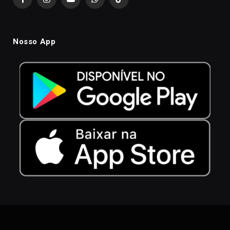
Facebook
Instagram
YouTube
WhatsApp
TikTok
Nosso App