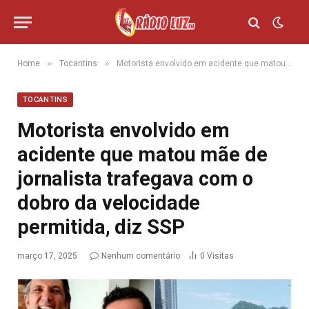
»
»
Home
Tocantins
Motorista envolvido em acidente que matou mãe de jornalista trafegava com o dobro da velocidade permitida, diz SSP
TOCANTINS
Motorista envolvido em
acidente que matou mãe de
jornalista trafegava com o
dobro da velocidade
permitida, diz SSP
março 17, 2025
Nenhum comentário
0
Visitas