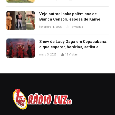
Veja outros looks polêmicos de
Bianca Censori, esposa de Kanye
West que apareceu nua no Grammy
fevereiro 4, 2025
19
Visitas
2025
Show de Lady Gaga em Copacabana:
o que esperar, horários, setlist e
onde assistir
maio 3, 2025
18
Visitas