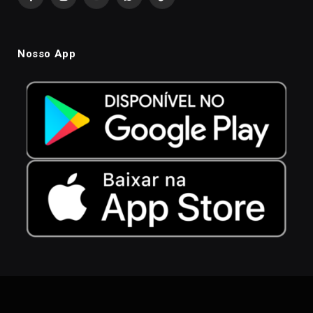
Facebook
Instagram
YouTube
WhatsApp
TikTok
Nosso App