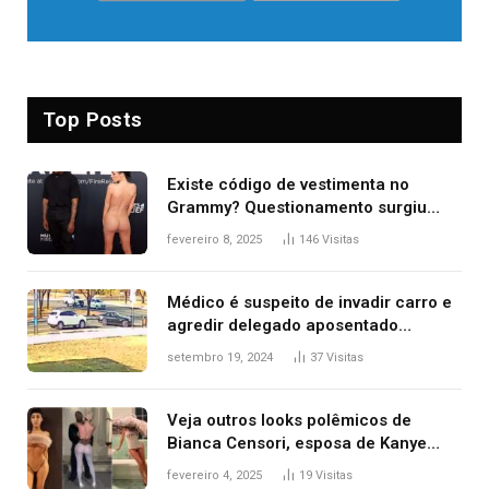
Top Posts
Existe código de vestimenta no
Grammy? Questionamento surgiu
após Bianca Censori, mulher de
fevereiro 8, 2025
146
Visitas
Kanye West, aparecer nua na
premiação
Médico é suspeito de invadir carro e
agredir delegado aposentado
durante confusão no trânsito
setembro 19, 2024
37
Visitas
Veja outros looks polêmicos de
Bianca Censori, esposa de Kanye
West que apareceu nua no Grammy
fevereiro 4, 2025
19
Visitas