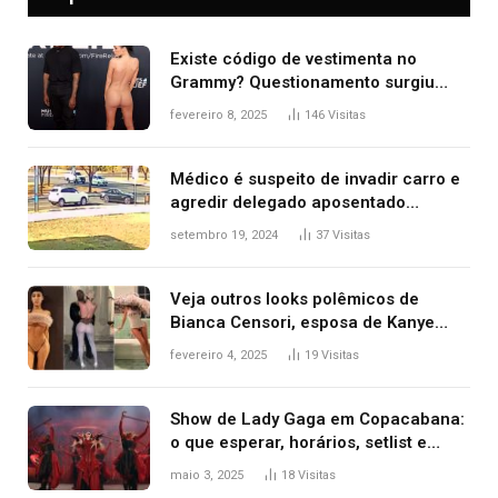
Existe código de vestimenta no
Grammy? Questionamento surgiu
após Bianca Censori, mulher de
fevereiro 8, 2025
146
Visitas
Kanye West, aparecer nua na
premiação
Médico é suspeito de invadir carro e
agredir delegado aposentado
durante confusão no trânsito
setembro 19, 2024
37
Visitas
Veja outros looks polêmicos de
Bianca Censori, esposa de Kanye
West que apareceu nua no Grammy
fevereiro 4, 2025
19
Visitas
2025
Show de Lady Gaga em Copacabana:
o que esperar, horários, setlist e
onde assistir
maio 3, 2025
18
Visitas