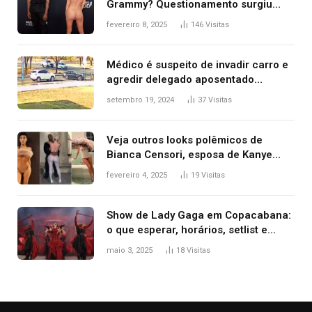
Grammy? Questionamento surgiu
após Bianca Censori, mulher de
fevereiro 8, 2025
146
Visitas
Kanye West, aparecer nua na
premiação
Médico é suspeito de invadir carro e
agredir delegado aposentado
durante confusão no trânsito
setembro 19, 2024
37
Visitas
Veja outros looks polêmicos de
Bianca Censori, esposa de Kanye
West que apareceu nua no Grammy
fevereiro 4, 2025
19
Visitas
2025
Show de Lady Gaga em Copacabana:
o que esperar, horários, setlist e
onde assistir
maio 3, 2025
18
Visitas