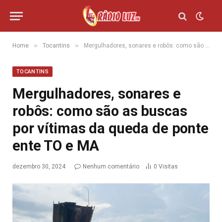
»
»
Home
Tocantins
Mergulhadores, sonares e robôs: como são as buscas por vítimas da queda de ponte ente TO e MA
TOCANTINS
Mergulhadores, sonares e
robôs: como são as buscas
por vítimas da queda de ponte
ente TO e MA
dezembro 30, 2024
Nenhum comentário
0
Visitas