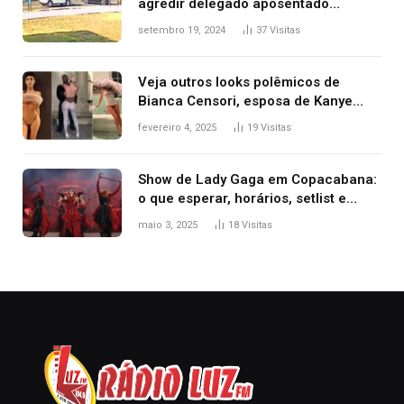
agredir delegado aposentado
durante confusão no trânsito
setembro 19, 2024
37
Visitas
Veja outros looks polêmicos de
Bianca Censori, esposa de Kanye
West que apareceu nua no Grammy
fevereiro 4, 2025
19
Visitas
2025
Show de Lady Gaga em Copacabana:
o que esperar, horários, setlist e
onde assistir
maio 3, 2025
18
Visitas