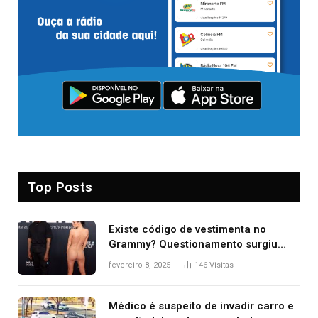
Top Posts
Existe código de vestimenta no
Grammy? Questionamento surgiu
após Bianca Censori, mulher de
fevereiro 8, 2025
146
Visitas
Kanye West, aparecer nua na
premiação
Médico é suspeito de invadir carro e