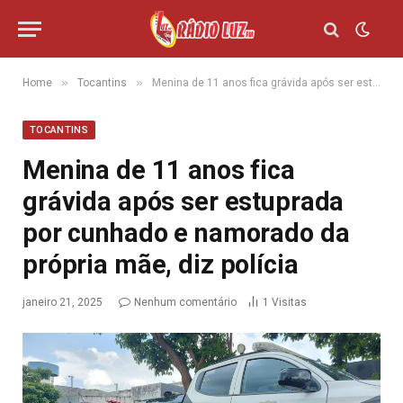
»
»
Home
Tocantins
Menina de 11 anos fica grávida após ser estuprada por cunhado e namorado da própria mãe, diz polícia
TOCANTINS
Menina de 11 anos fica
grávida após ser estuprada
por cunhado e namorado da
própria mãe, diz polícia
janeiro 21, 2025
Nenhum comentário
1
Visitas