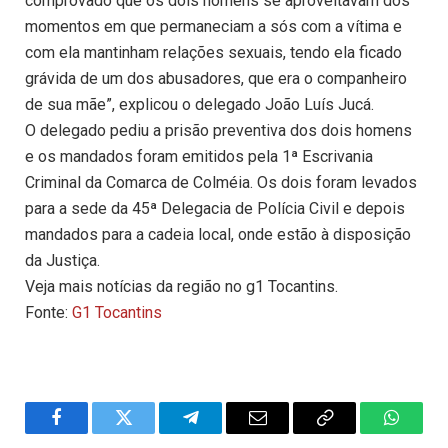
comprovado que os dois homens se aproveitavam dos
momentos em que permaneciam a sós com a vítima e
com ela mantinham relações sexuais, tendo ela ficado
grávida de um dos abusadores, que era o companheiro
de sua mãe”, explicou o delegado João Luís Jucá.
O delegado pediu a prisão preventiva dos dois homens
e os mandados foram emitidos pela 1ª Escrivania
Criminal da Comarca de Colméia. Os dois foram levados
para a sede da 45ª Delegacia de Polícia Civil e depois
mandados para a cadeia local, onde estão à disposição
da Justiça.
Veja mais notícias da região no g1 Tocantins.
Fonte:
G1 Tocantins
Facebook
Twitter
Telegram
Email
Copy
WhatsA