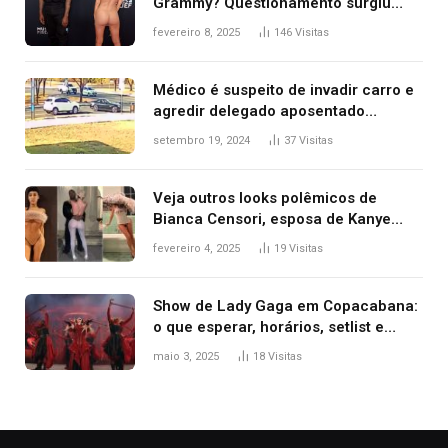
Grammy? Questionamento surgiu
após Bianca Censori, mulher de
fevereiro 8, 2025
146
Visitas
Kanye West, aparecer nua na
premiação
Médico é suspeito de invadir carro e
agredir delegado aposentado
durante confusão no trânsito
setembro 19, 2024
37
Visitas
Veja outros looks polêmicos de
Bianca Censori, esposa de Kanye
West que apareceu nua no Grammy
fevereiro 4, 2025
19
Visitas
2025
Show de Lady Gaga em Copacabana:
o que esperar, horários, setlist e
onde assistir
maio 3, 2025
18
Visitas