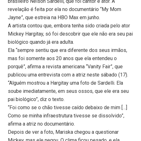
brasileiro Nelson Sardelli, que foi cantor e ator. A
revelação é feita por ela no documentário “My Mom
Jayne”, que estreia na HBO Max em junho.
A artista contou que, embora tenha sido criada pelo ator
Mickey Hargitay, só foi descobrir que ele não era seu pai
biológico quando já era adulta.
Ela “sempre sentiu que era diferente dos seus irmãos,
mas foi somente aos 20 anos que ela entendeu o
porquê”, afirma a revista americana “Vanity Fair”, que
publicou uma entrevista com a atriz neste sábado (17).
“Alguém mostrou a Hargitay uma foto de Sardelli. Ela
soube imediatamente, em seus ossos, que ele era seu
pai biológico”, diz o texto.
“Foi como se o chão tivesse caído debaixo de mim […]
Como se minha infraestrutura tivesse se dissolvido”,
afirma a atriz no documentário.
Depois de ver a foto, Mariska chegou a questionar
Mickey, mas ele negou. O clima ficou pesado, e ela