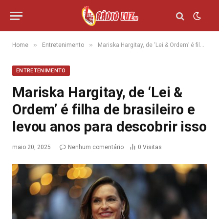
»
»
Home
Entretenimento
Mariska Hargitay, de ‘Lei & Ordem’ é filha de brasileiro e levou anos para descobrir isso
ENTRETENIMENTO
Mariska Hargitay, de ‘Lei &
Ordem’ é filha de brasileiro e
levou anos para descobrir isso
maio 20, 2025
Nenhum comentário
0
Visitas