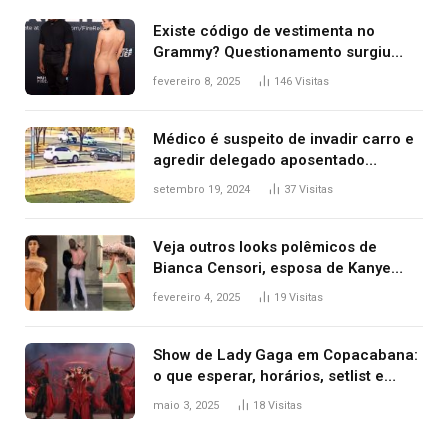
Existe código de vestimenta no
Grammy? Questionamento surgiu
após Bianca Censori, mulher de
fevereiro 8, 2025
146
Visitas
Kanye West, aparecer nua na
premiação
Médico é suspeito de invadir carro e
agredir delegado aposentado
durante confusão no trânsito
setembro 19, 2024
37
Visitas
Veja outros looks polêmicos de
Bianca Censori, esposa de Kanye
West que apareceu nua no Grammy
fevereiro 4, 2025
19
Visitas
2025
Show de Lady Gaga em Copacabana:
o que esperar, horários, setlist e
onde assistir
maio 3, 2025
18
Visitas