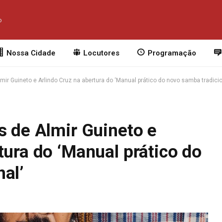
o
Nossa Cidade
Locutores
Programação
mir Guineto e Arlindo Cruz na abertura do ‘Manual prático do novo samba tradicio
s de Almir Guineto e
tura do ‘Manual prático do
al’