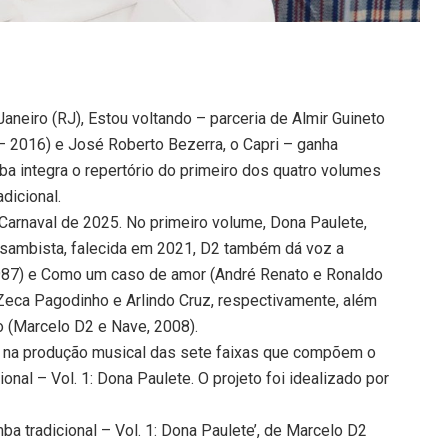
neiro (RJ), Estou voltando – parceria de Almir Guineto
 2016) e José Roberto Bezerra, o Capri – ganha
ba integra o repertório do primeiro dos quatro volumes
dicional.
 Carnaval de 2025. No primeiro volume, Dona Paulete,
ambista, falecida em 2021, D2 também dá voz a
1987) e Como um caso de amor (André Renato e Ronaldo
Zeca Pagodinho e Arlindo Cruz, respectivamente, além
o (Marcelo D2 e Nave, 2008).
m na produção musical das sete faixas que compõem o
onal – Vol. 1: Dona Paulete. O projeto foi idealizado por
a tradicional – Vol. 1: Dona Paulete’, de Marcelo D2