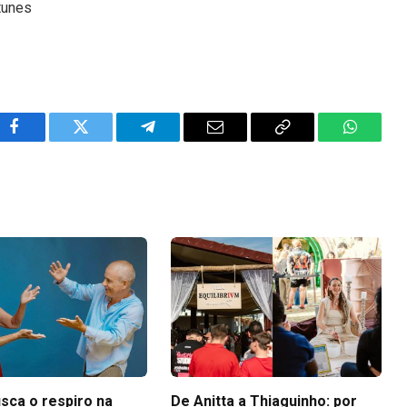
tunes
Facebook
Twitter
Telegram
Email
Copy
WhatsA
Link
sca o respiro na
De Anitta a Thiaguinho: por