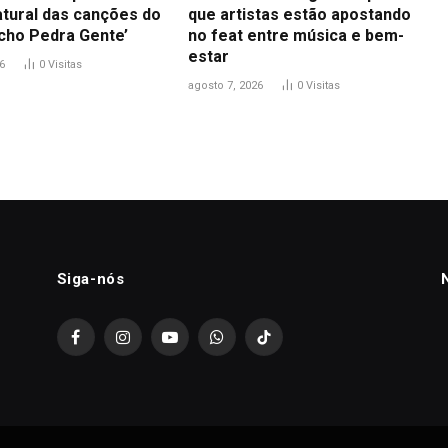
atural das canções do
que artistas estão apostando
icho Pedra Gente’
no feat entre música e bem-
estar
6
0
Visitas
agosto 7, 2026
0
Visitas
Siga-nós
Facebook
Instagram
YouTube
WhatsApp
TikTok