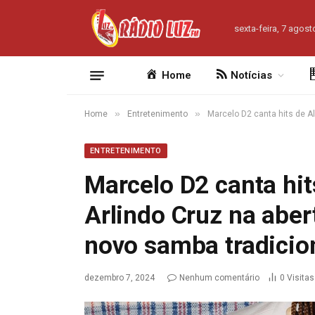
sexta-feira, 7 agost
Home
Notícias
»
»
Home
Entretenimento
Marcelo D2 canta hits de Al
ENTRETENIMENTO
Marcelo D2 canta hit
Arlindo Cruz na aber
novo samba tradicion
dezembro 7, 2024
Nenhum comentário
0
Visitas