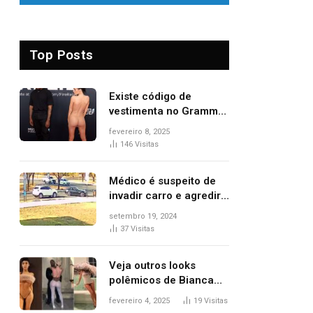
Top Posts
Existe código de
vestimenta no Grammy?
Questionamento surgiu
fevereiro 8, 2025
após Bianca Censori,
146
Visitas
mulher de Kanye West,
aparecer nua na
Médico é suspeito de
premiação
invadir carro e agredir
delegado aposentado
setembro 19, 2024
durante confusão no
37
Visitas
trânsito
Veja outros looks
polêmicos de Bianca
Censori, esposa de
fevereiro 4, 2025
19
Visitas
Kanye West que