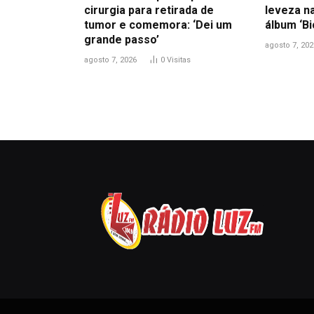
cirurgia para retirada de
leveza n
tumor e comemora: ‘Dei um
álbum ‘B
grande passo’
agosto 7, 202
agosto 7, 2026
0
Visitas