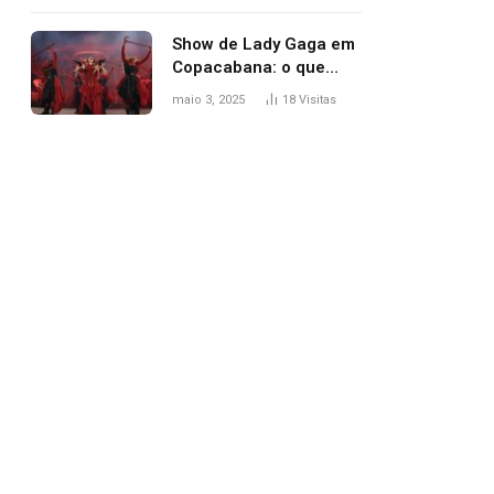
apareceu nua no
Grammy 2025
Show de Lady Gaga em
Copacabana: o que
esperar, horários,
maio 3, 2025
18
Visitas
setlist e onde assistir