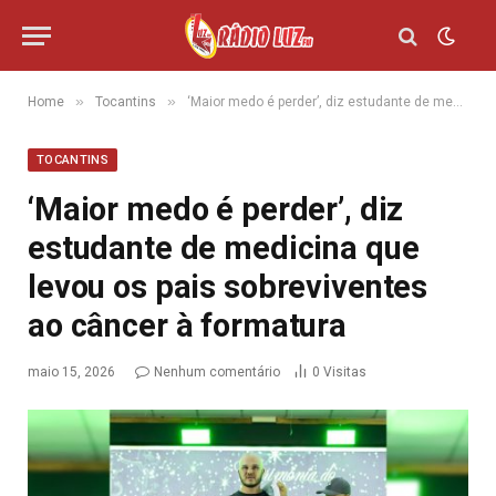
»
»
Home
Tocantins
‘Maior medo é perder’, diz estudante de medicina que levou os pais sobreviventes ao câncer à formatura
TOCANTINS
‘Maior medo é perder’, diz
estudante de medicina que
levou os pais sobreviventes
ao câncer à formatura
maio 15, 2026
Nenhum comentário
0
Visitas