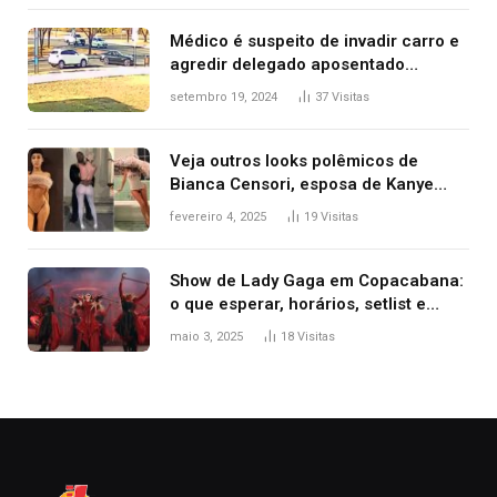
premiação
Médico é suspeito de invadir carro e
agredir delegado aposentado
durante confusão no trânsito
setembro 19, 2024
37
Visitas
Veja outros looks polêmicos de
Bianca Censori, esposa de Kanye
West que apareceu nua no Grammy
fevereiro 4, 2025
19
Visitas
2025
Show de Lady Gaga em Copacabana:
o que esperar, horários, setlist e
onde assistir
maio 3, 2025
18
Visitas