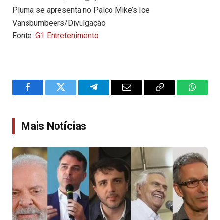
Pluma se apresenta no Palco Mike’s Ice
Vansbumbeers/Divulgação
Fonte:
G1 Entretenimento
Facebook
Twitter
Telegram
Email
Copy
WhatsA
Link
Mais Notícias