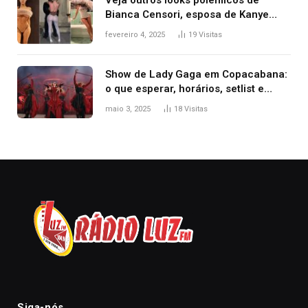
Veja outros looks polêmicos de
Bianca Censori, esposa de Kanye
West que apareceu nua no Grammy
fevereiro 4, 2025
19
Visitas
2025
Show de Lady Gaga em Copacabana:
o que esperar, horários, setlist e
onde assistir
maio 3, 2025
18
Visitas
Siga-nós