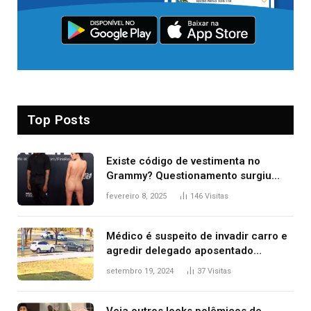
Top Posts
Existe código de vestimenta no
Grammy? Questionamento surgiu
após Bianca Censori, mulher de
fevereiro 8, 2025
146
Visitas
Kanye West, aparecer nua na
premiação
Médico é suspeito de invadir carro e
agredir delegado aposentado
durante confusão no trânsito
setembro 19, 2024
37
Visitas