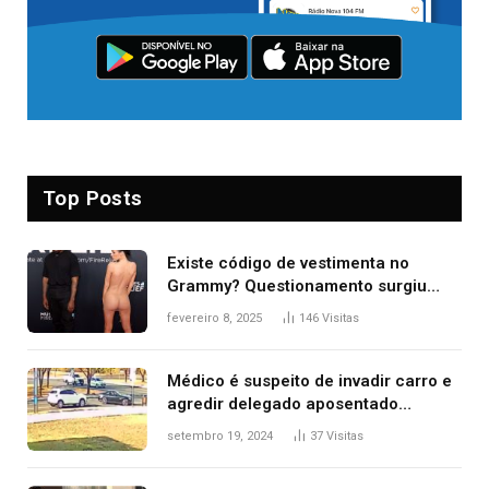
Top Posts
Existe código de vestimenta no
Grammy? Questionamento surgiu
após Bianca Censori, mulher de
fevereiro 8, 2025
146
Visitas
Kanye West, aparecer nua na
premiação
Médico é suspeito de invadir carro e
agredir delegado aposentado
durante confusão no trânsito
setembro 19, 2024
37
Visitas