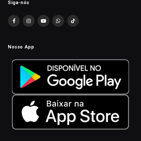
Siga-nós
Facebook
Instagram
YouTube
WhatsApp
TikTok
Nosso App