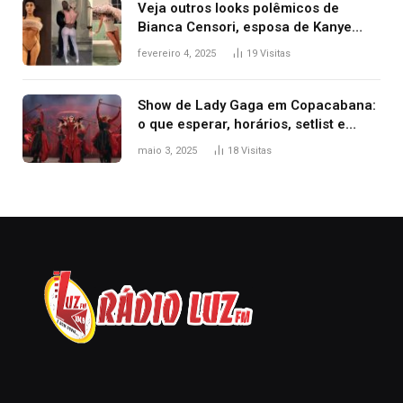
Veja outros looks polêmicos de
Bianca Censori, esposa de Kanye
West que apareceu nua no Grammy
fevereiro 4, 2025
19
Visitas
2025
Show de Lady Gaga em Copacabana:
o que esperar, horários, setlist e
onde assistir
maio 3, 2025
18
Visitas