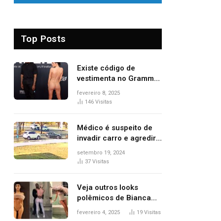
Top Posts
Existe código de
vestimenta no Grammy?
Questionamento surgiu
fevereiro 8, 2025
após Bianca Censori,
146
Visitas
mulher de Kanye West,
aparecer nua na
Médico é suspeito de
premiação
invadir carro e agredir
delegado aposentado
setembro 19, 2024
durante confusão no
37
Visitas
trânsito
Veja outros looks
polêmicos de Bianca
Censori, esposa de
fevereiro 4, 2025
19
Visitas
Kanye West que