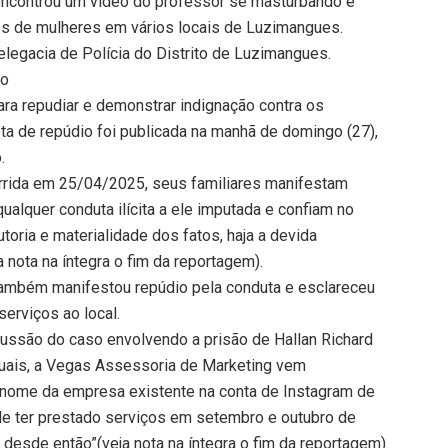
encontrou um vídeo do professor se masturbando e
tos de mulheres em vários locais de Luzimangues.
legacia de Polícia do Distrito de Luzimangues.
io
para repudiar e demonstrar indignação contra os
ta de repúdio foi publicada na manhã de domingo (27),
.
orrida em 25/04/2025, seus familiares manifestam
alquer conduta ilícita a ele imputada e confiam no
toria e materialidade dos fatos, haja a devida
a nota na íntegra o fim da reportagem).
também manifestou repúdio pela conduta e esclareceu
erviços ao local.
rcussão do caso envolvendo a prisão de Hallan Richard
xuais, a Vegas Assessoria de Marketing vem
 nome da empresa existente na conta de Instagram de
le ter prestado serviços em setembro e outubro de
desde então”(veja nota na íntegra o fim da reportagem).