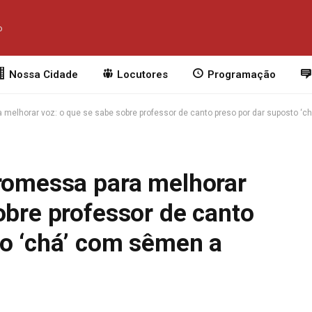
o
Nossa Cidade
Locutores
Programação
a melhorar voz: o que se sabe sobre professor de canto preso por dar suposto ‘
promessa para melhorar
obre professor de canto
to ‘chá’ com sêmen a