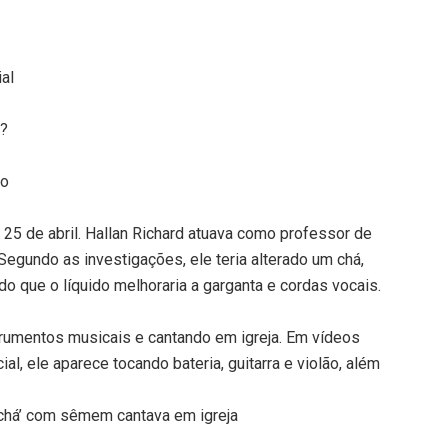
ial
s?
io
, 25 de abril. Hallan Richard atuava como professor de
 Segundo as investigações, ele teria alterado um chá,
do que o líquido melhoraria a garganta e cordas vocais.
trumentos musicais e cantando em igreja. Em vídeos
l, ele aparece tocando bateria, guitarra e violão, além
‘chá’ com sêmem cantava em igreja