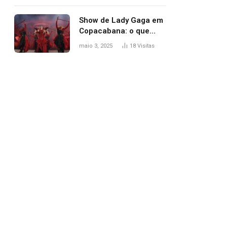
apareceu nua no
Grammy 2025
Show de Lady Gaga em
Copacabana: o que
esperar, horários,
maio 3, 2025
18
Visitas
setlist e onde assistir