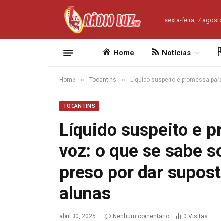
sexta-feira, 7 agost
Home
Notícias
»
»
Home
Tocantins
Líquido suspeito e promessa par
TOCANTINS
Líquido suspeito e 
voz: o que se sabe s
preso por dar supos
alunas
abril 30, 2025
Nenhum comentário
0
Visitas