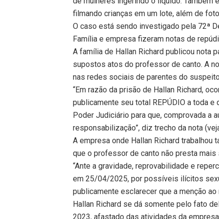
de mulheres ingerindo o líquido. Também 
filmando crianças em um lote, além de fo
O caso está sendo investigado pela 72ª De
Família e empresa fizeram notas de repúd
A família de Hallan Richard publicou nota 
supostos atos do professor de canto. A no
nas redes sociais de parentes do suspeito
“Em razão da prisão de Hallan Richard, oc
publicamente seu total REPÚDIO a toda e qu
Poder Judiciário para que, comprovada a au
responsabilização”, diz trecho da nota (vej
A empresa onde Hallan Richard trabalhou 
que o professor de canto não presta mais s
“Ante a gravidade, reprovabilidade e repe
em 25/04/2025, por possíveis ilícitos se
publicamente esclarecer que a menção ao
Hallan Richard se dá somente pelo fato de
2023, afastado das atividades da empresa 