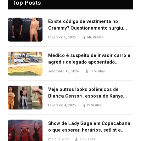
Top Posts
Existe código de vestimenta no
Grammy? Questionamento surgiu
após Bianca Censori, mulher de
fevereiro 8, 2025
146
Visitas
Kanye West, aparecer nua na
premiação
Médico é suspeito de invadir carro e
agredir delegado aposentado
durante confusão no trânsito
setembro 19, 2024
37
Visitas
Veja outros looks polêmicos de
Bianca Censori, esposa de Kanye
West que apareceu nua no Grammy
fevereiro 4, 2025
19
Visitas
2025
Show de Lady Gaga em Copacabana:
o que esperar, horários, setlist e
onde assistir
maio 3, 2025
18
Visitas