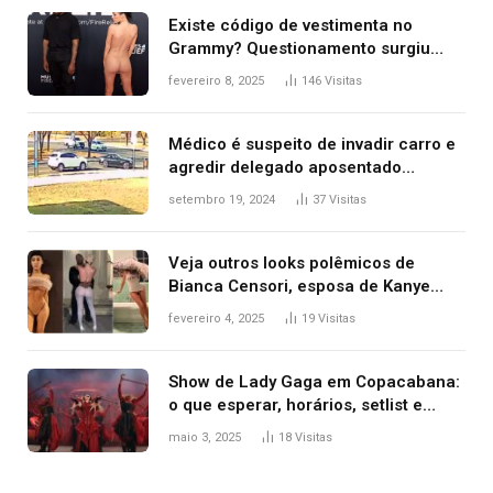
Existe código de vestimenta no
Grammy? Questionamento surgiu
após Bianca Censori, mulher de
fevereiro 8, 2025
146
Visitas
Kanye West, aparecer nua na
premiação
Médico é suspeito de invadir carro e
agredir delegado aposentado
durante confusão no trânsito
setembro 19, 2024
37
Visitas
Veja outros looks polêmicos de
Bianca Censori, esposa de Kanye
West que apareceu nua no Grammy
fevereiro 4, 2025
19
Visitas
2025
Show de Lady Gaga em Copacabana:
o que esperar, horários, setlist e
onde assistir
maio 3, 2025
18
Visitas