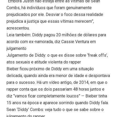
“Embora Justin não esteja entre as vítimas de Sean
Combs, há indivíduos que foram genuinamente
prejudicados por ele. Desviar o foco dessa realidade
prejudica a justiça que essas vítimas merecem”,
acrescentou.
Leia também: Diddy pagou 20 milhões de dólares para
acordo com ex-namorada, diz Cassie Ventura em
julgamento
Julgamento de Diddy: o que ex disse sobre ‘freak offs’,
atos sexuais e atitude violenta do rapper
Bieber ficou próximo de Diddy em uma situação
delicada, quando ainda era menor de idade e despontava
para o sucesso. Há um vídeo antigo, de 2014, em que o
rapper conta que os dois passariam 48 horas juntos e
diz “vamos ficar completamente loucos” — Bieber tinha
15 anos na época e aparece sorrindo quando Diddy fala.
Sean ‘Diddy’ Combs: veja tudo o que se sabe sobre o
julgamento do rapper