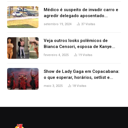
premiação
Médico é suspeito de invadir carro e
agredir delegado aposentado
durante confusão no trânsito
setembro 19, 2024
37
Visitas
Veja outros looks polêmicos de
Bianca Censori, esposa de Kanye
West que apareceu nua no Grammy
fevereiro 4, 2025
19
Visitas
2025
Show de Lady Gaga em Copacabana:
o que esperar, horários, setlist e
onde assistir
maio 3, 2025
18
Visitas