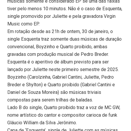
músicas somente é considerado EP se uma das faixas
tiver pelo menos 10 minutos. Não é o caso de Esquenta,
single promovido por Juliette e pela gravadora Virgin
Music como EP.
Em rotação desde as 21h de ontem, 30 de janeiro, o
single Esquenta traz somente duas músicas de duração
convencional, Boyzinho e Quarto proibido, ambas
gravadas com produção musical de Pedro Breder.
Esquenta é o aperitivo de álbum previsto para ser
lançado por Juliette neste primeiro semestre de 2025.
Boyzinho (Carolzinha, Gabriel Cantini, Juliette, Pedro
Breder e Shylton) e Quarto proibido (Gabriel Cantini e
Daniel de Souza Moreira) são músicas triviais
compostas para serem trilhas de baladas.
Lado B do single, Quarto proibido traz a voz de MC GW,
nome artístico do cantor e compositor carioca de funk
Gláucio William da Silva Jerônimo.
Capa de ‘Esquenta’, single de Juliette com as músicas