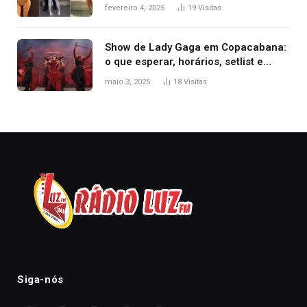
West que apareceu nua no Grammy
fevereiro 4, 2025
19
Visitas
2025
Show de Lady Gaga em Copacabana:
o que esperar, horários, setlist e
onde assistir
maio 3, 2025
18
Visitas
Siga-nós