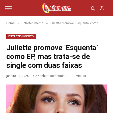
»
»
Home
Entretenimento
Juliette promove ‘Esquenta’ como EP, mas trata-se de single com duas faixas
ENTRETENIMENTO
Juliette promove ‘Esquenta’
como EP, mas trata-se de
single com duas faixas
janeiro 31, 2025
Nenhum comentário
0
Visitas