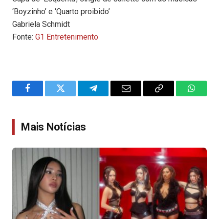
‘Boyzinho’ e ‘Quarto proibido’
Gabriela Schmidt
Fonte:
G1 Entretenimento
Facebook
Twitter
Telegram
Email
Copy
WhatsA
Link
Mais Notícias