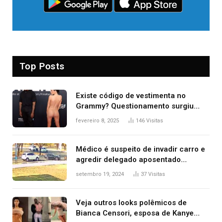
Top Posts
Existe código de vestimenta no
Grammy? Questionamento surgiu
após Bianca Censori, mulher de
fevereiro 8, 2025
146
Visitas
Kanye West, aparecer nua na
premiação
Médico é suspeito de invadir carro e
agredir delegado aposentado
durante confusão no trânsito
setembro 19, 2024
37
Visitas
Veja outros looks polêmicos de
Bianca Censori, esposa de Kanye