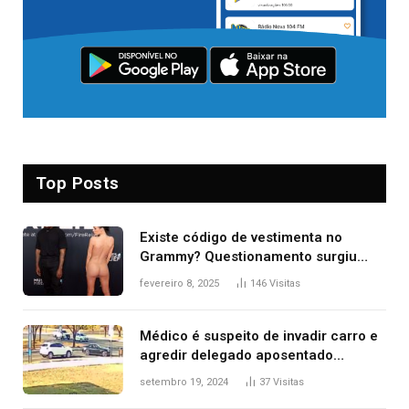
Top Posts
Existe código de vestimenta no
Grammy? Questionamento surgiu
após Bianca Censori, mulher de
fevereiro 8, 2025
146
Visitas
Kanye West, aparecer nua na
premiação
Médico é suspeito de invadir carro e
agredir delegado aposentado
durante confusão no trânsito
setembro 19, 2024
37
Visitas