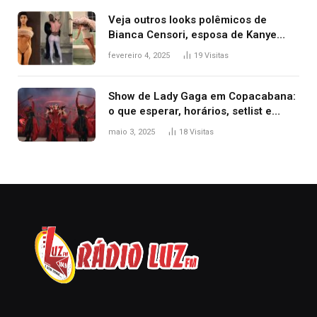
Veja outros looks polêmicos de
Bianca Censori, esposa de Kanye
West que apareceu nua no Grammy
fevereiro 4, 2025
19
Visitas
2025
Show de Lady Gaga em Copacabana:
o que esperar, horários, setlist e
onde assistir
maio 3, 2025
18
Visitas