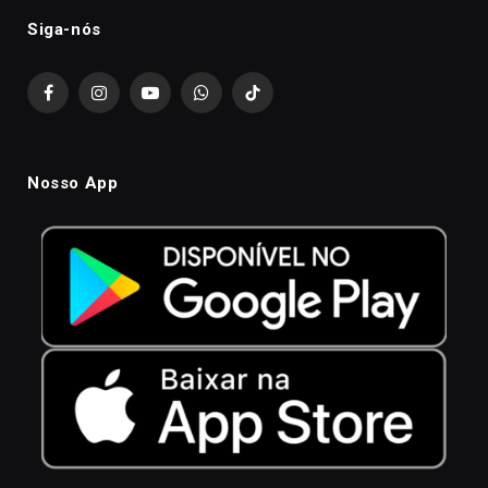
Siga-nós
Facebook
Instagram
YouTube
WhatsApp
TikTok
Nosso App