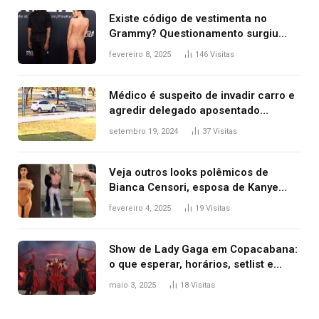
Existe código de vestimenta no
Grammy? Questionamento surgiu
após Bianca Censori, mulher de
fevereiro 8, 2025
146
Visitas
Kanye West, aparecer nua na
premiação
Médico é suspeito de invadir carro e
agredir delegado aposentado
durante confusão no trânsito
setembro 19, 2024
37
Visitas
Veja outros looks polêmicos de
Bianca Censori, esposa de Kanye
West que apareceu nua no Grammy
fevereiro 4, 2025
19
Visitas
2025
Show de Lady Gaga em Copacabana:
o que esperar, horários, setlist e
onde assistir
maio 3, 2025
18
Visitas