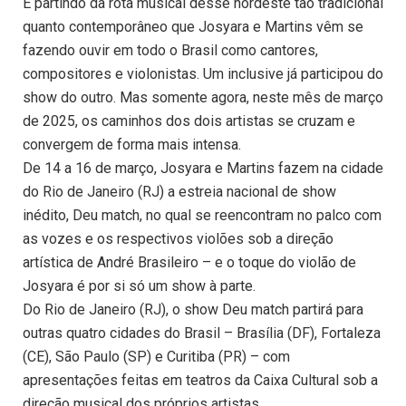
É partindo da rota musical desse nordeste tão tradicional
quanto contemporâneo que Josyara e Martins vêm se
fazendo ouvir em todo o Brasil como cantores,
compositores e violonistas. Um inclusive já participou do
show do outro. Mas somente agora, neste mês de março
de 2025, os caminhos dos dois artistas se cruzam e
convergem de forma mais intensa.
De 14 a 16 de março, Josyara e Martins fazem na cidade
do Rio de Janeiro (RJ) a estreia nacional de show
inédito, Deu match, no qual se reencontram no palco com
as vozes e os respectivos violões sob a direção
artística de André Brasileiro – e o toque do violão de
Josyara é por si só um show à parte.
Do Rio de Janeiro (RJ), o show Deu match partirá para
outras quatro cidades do Brasil – Brasília (DF), Fortaleza
(CE), São Paulo (SP) e Curitiba (PR) – com
apresentações feitas em teatros da Caixa Cultural sob a
direção musical dos próprios artistas.