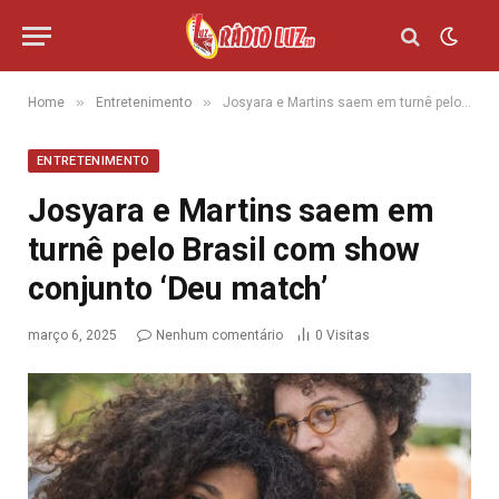
»
»
Home
Entretenimento
Josyara e Martins saem em turnê pelo Brasil com show conjunto ‘Deu match’
ENTRETENIMENTO
Josyara e Martins saem em
turnê pelo Brasil com show
conjunto ‘Deu match’
março 6, 2025
Nenhum comentário
0
Visitas