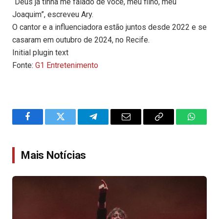
“Deus já tinha me falado de você, meu filho, meu
Joaquim”, escreveu Ary.
O cantor e a influenciadora estão juntos desde 2022 e se
casaram em outubro de 2024, no Recife.
Initial plugin text
Fonte:
G1 Entretenimento
Facebook
Twitter
Telegram
Email
Copy
WhatsA
Link
Mais Notícias