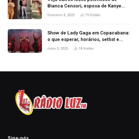
Bianca Censori, esposa de Kanye
West que apareceu nua no Grammy
fevereiro 4, 2025
19
Visitas
2025
Show de Lady Gaga em Copacabana:
o que esperar, horários, setlist e
onde assistir
maio 3, 2025
18
Visitas
Siga-nós