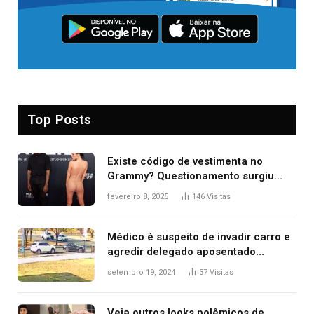
Top Posts
Existe código de vestimenta no
Grammy? Questionamento surgiu
após Bianca Censori, mulher de
fevereiro 8, 2025
146
Visitas
Kanye West, aparecer nua na
premiação
Médico é suspeito de invadir carro e
agredir delegado aposentado
durante confusão no trânsito
setembro 19, 2024
37
Visitas
Veja outros looks polêmicos de