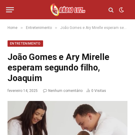
»
»
Home
Entretenimento
João Gomes e Ary Mirelle esperam segundo filho, Joaquim
ENTRETENIMENTO
João Gomes e Ary Mirelle
esperam segundo filho,
Joaquim
fevereiro 14, 2025
Nenhum comentário
0
Visitas