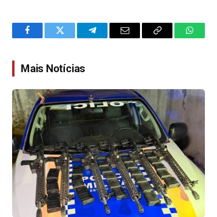
Facebook
Twitter
Telegram
Email
Copy
WhatsA
Link
Mais Notícias