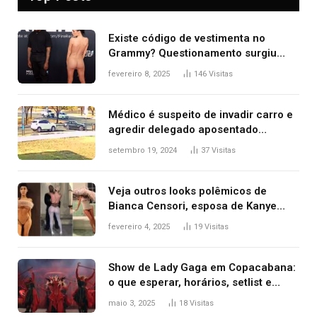
Existe código de vestimenta no
Grammy? Questionamento surgiu
após Bianca Censori, mulher de
fevereiro 8, 2025
146
Visitas
Kanye West, aparecer nua na
premiação
Médico é suspeito de invadir carro e
agredir delegado aposentado
durante confusão no trânsito
setembro 19, 2024
37
Visitas
Veja outros looks polêmicos de
Bianca Censori, esposa de Kanye
West que apareceu nua no Grammy
fevereiro 4, 2025
19
Visitas
2025
Show de Lady Gaga em Copacabana:
o que esperar, horários, setlist e
onde assistir
maio 3, 2025
18
Visitas