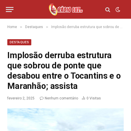
»
»
Home
Destaques
Implosão derruba estrutura que sobrou de ponte que desabou entre o Tocantins e o Maranhão; assista
DESTAQUES
Implosão derruba estrutura
que sobrou de ponte que
desabou entre o Tocantins e o
Maranhão; assista
fevereiro 2, 2025
Nenhum comentário
0
Visitas