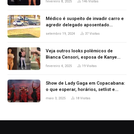
fevereiro 8, 2025
146
Visitas
Kanye West, aparecer nua na
premiação
Médico é suspeito de invadir carro e
agredir delegado aposentado
durante confusão no trânsito
setembro 19, 2024
37
Visitas
Veja outros looks polêmicos de
Bianca Censori, esposa de Kanye
West que apareceu nua no Grammy
fevereiro 4, 2025
19
Visitas
2025
Show de Lady Gaga em Copacabana:
o que esperar, horários, setlist e
onde assistir
maio 3, 2025
18
Visitas