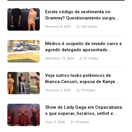
Existe código de vestimenta no
Grammy? Questionamento surgiu
após Bianca Censori, mulher de
fevereiro 8, 2025
146
Visitas
Kanye West, aparecer nua na
premiação
Médico é suspeito de invadir carro e
agredir delegado aposentado
durante confusão no trânsito
setembro 19, 2024
37
Visitas
Veja outros looks polêmicos de
Bianca Censori, esposa de Kanye
West que apareceu nua no Grammy
fevereiro 4, 2025
19
Visitas
2025
Show de Lady Gaga em Copacabana:
o que esperar, horários, setlist e
onde assistir
maio 3, 2025
18
Visitas