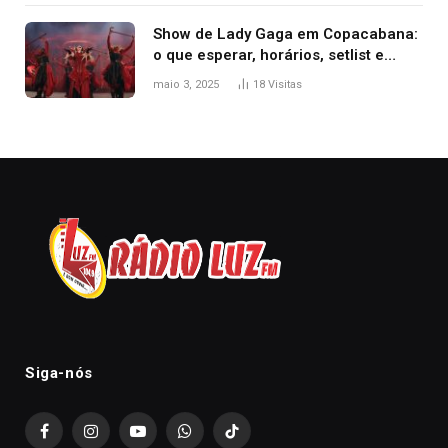
Show de Lady Gaga em Copacabana:
o que esperar, horários, setlist e
onde assistir
maio 3, 2025
18
Visitas
Siga-nós
Facebook
Instagram
YouTube
WhatsApp
TikTok