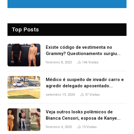
Top Posts
Existe código de vestimenta no
Grammy? Questionamento surgiu
após Bianca Censori, mulher de
fevereiro 8, 2025
146
Visitas
Kanye West, aparecer nua na
premiação
Médico é suspeito de invadir carro e
agredir delegado aposentado
durante confusão no trânsito
setembro 19, 2024
37
Visitas
Veja outros looks polêmicos de
Bianca Censori, esposa de Kanye
West que apareceu nua no Grammy
fevereiro 4, 2025
19
Visitas
2025