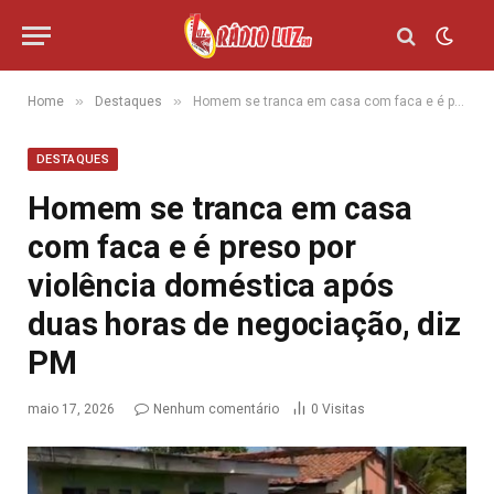
»
»
Home
Destaques
Homem se tranca em casa com faca e é preso por violência doméstica após duas horas de negociação, diz PM
DESTAQUES
Homem se tranca em casa
com faca e é preso por
violência doméstica após
duas horas de negociação, diz
PM
maio 17, 2026
Nenhum comentário
0
Visitas