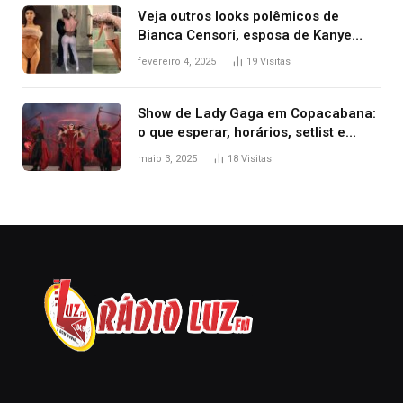
Veja outros looks polêmicos de
Bianca Censori, esposa de Kanye
West que apareceu nua no Grammy
fevereiro 4, 2025
19
Visitas
2025
Show de Lady Gaga em Copacabana:
o que esperar, horários, setlist e
onde assistir
maio 3, 2025
18
Visitas