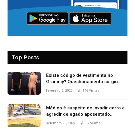
Top Posts
Existe código de vestimenta no
Grammy? Questionamento surgiu
após Bianca Censori, mulher de
fevereiro 8, 2025
146
Visitas
Kanye West, aparecer nua na
premiação
Médico é suspeito de invadir carro e
agredir delegado aposentado
durante confusão no trânsito
setembro 19, 2024
37
Visitas