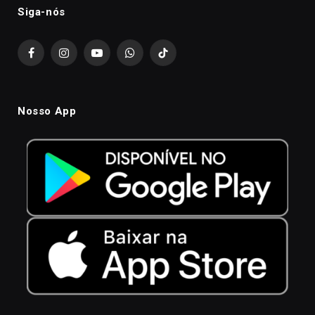
Siga-nós
Facebook
Instagram
YouTube
WhatsApp
TikTok
Nosso App