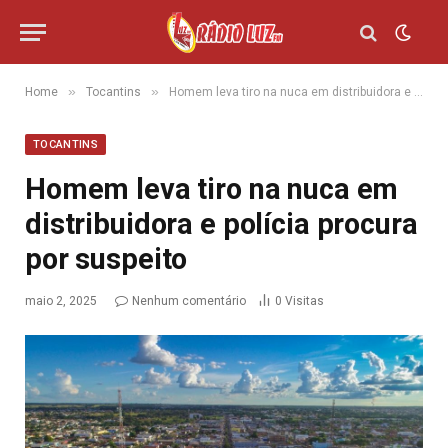
»
»
Home
Tocantins
Homem leva tiro na nuca em distribuidora e polícia procura por suspeito
TOCANTINS
Homem leva tiro na nuca em
distribuidora e polícia procura
por suspeito
maio 2, 2025
Nenhum comentário
0
Visitas