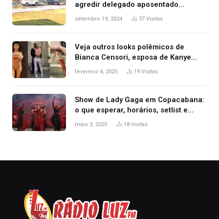
agredir delegado aposentado
durante confusão no trânsito
setembro 19, 2024
37
Visitas
Veja outros looks polêmicos de
Bianca Censori, esposa de Kanye
West que apareceu nua no Grammy
fevereiro 4, 2025
19
Visitas
2025
Show de Lady Gaga em Copacabana:
o que esperar, horários, setlist e
onde assistir
maio 3, 2025
18
Visitas