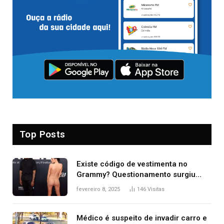
Top Posts
Existe código de vestimenta no
Grammy? Questionamento surgiu
após Bianca Censori, mulher de
fevereiro 8, 2025
146
Visitas
Kanye West, aparecer nua na
premiação
Médico é suspeito de invadir carro e