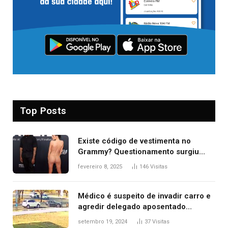
Top Posts
Existe código de vestimenta no
Grammy? Questionamento surgiu
após Bianca Censori, mulher de
fevereiro 8, 2025
146
Visitas
Kanye West, aparecer nua na
premiação
Médico é suspeito de invadir carro e
agredir delegado aposentado
durante confusão no trânsito
setembro 19, 2024
37
Visitas