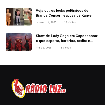
Veja outros looks polêmicos de
Bianca Censori, esposa de Kanye
West que apareceu nua no Grammy
fevereiro 4, 2025
19
Visitas
2025
Show de Lady Gaga em Copacabana:
o que esperar, horários, setlist e
onde assistir
maio 3, 2025
18
Visitas