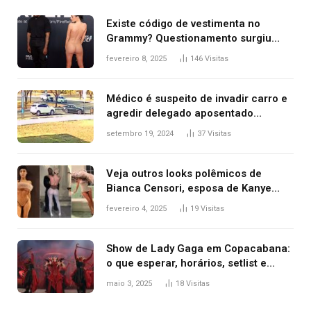
Existe código de vestimenta no
Grammy? Questionamento surgiu
após Bianca Censori, mulher de
fevereiro 8, 2025
146
Visitas
Kanye West, aparecer nua na
premiação
Médico é suspeito de invadir carro e
agredir delegado aposentado
durante confusão no trânsito
setembro 19, 2024
37
Visitas
Veja outros looks polêmicos de
Bianca Censori, esposa de Kanye
West que apareceu nua no Grammy
fevereiro 4, 2025
19
Visitas
2025
Show de Lady Gaga em Copacabana:
o que esperar, horários, setlist e
onde assistir
maio 3, 2025
18
Visitas