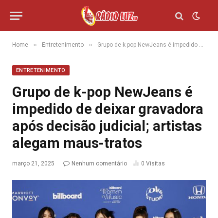
»
»
Home
Entretenimento
Grupo de k-pop NewJeans é impedido de deixar gravadora após decisão judicial; artistas alegam maus-tratos
ENTRETENIMENTO
Grupo de k-pop NewJeans é
impedido de deixar gravadora
após decisão judicial; artistas
alegam maus-tratos
março 21, 2025
Nenhum comentário
0
Visitas