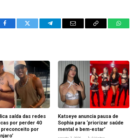
Facebook
Twitter
Telegram
Email
Copy
WhatsA
Link
lica saída das redes
Katseye anuncia pausa de
icas por perder 40
Sophia para ‘priorizar saúde
i preconceito por
mental e bem-estar’
njaro’