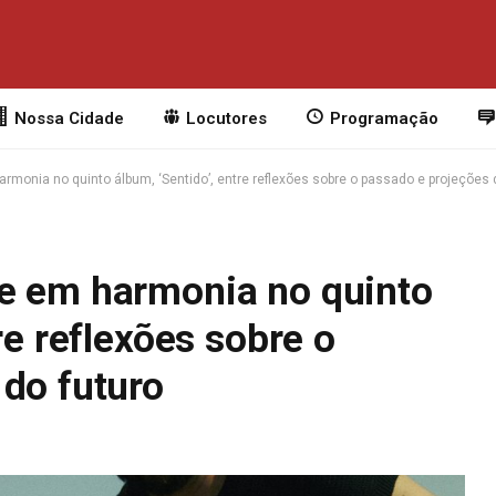
Nossa Cidade
Locutores
Programação
rmonia no quinto álbum, ‘Sentido’, entre reflexões sobre o passado e projeções 
e em harmonia no quinto
re reflexões sobre o
 do futuro