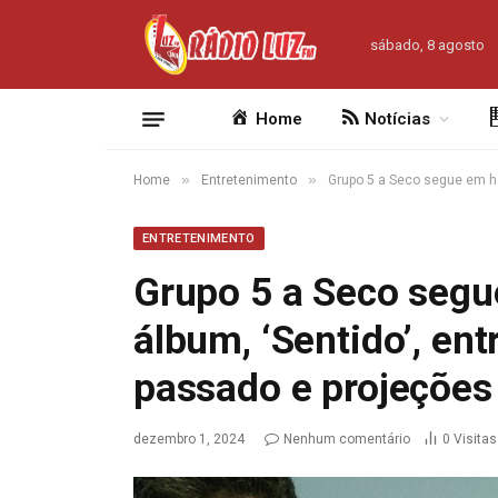
sábado, 8 agosto
Home
Notícias
»
»
Home
Entretenimento
Grupo 5 a Seco segue em ha
ENTRETENIMENTO
Grupo 5 a Seco segu
álbum, ‘Sentido’, ent
passado e projeções
dezembro 1, 2024
Nenhum comentário
0
Visitas