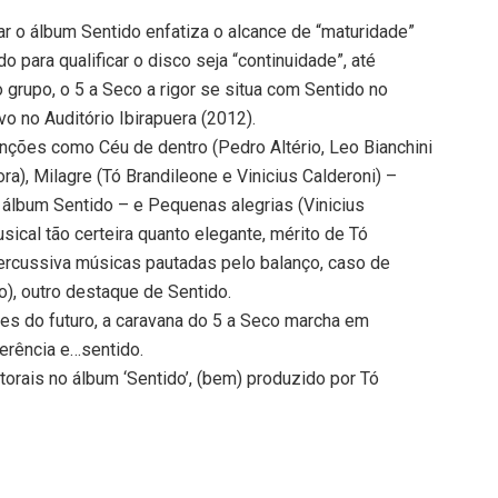
ar o álbum Sentido enfatiza o alcance de “maturidade”
 para qualificar o disco seja “continuidade”, até
 grupo, o 5 a Seco a rigor se situa com Sentido no
o no Auditório Ibirapuera (2012).
ções como Céu de dentro (Pedro Altério, Leo Bianchini
ra), Milagre (Tó Brandileone e Vinicius Calderoni) –
o álbum Sentido – e Pequenas alegrias (Vinicius
ical tão certeira quanto elegante, mérito de Tó
percussiva músicas pautadas pelo balanço, caso de
o), outro destaque de Sentido.
es do futuro, a caravana do 5 a Seco marcha em
erência e…sentido.
orais no álbum ‘Sentido’, (bem) produzido por Tó