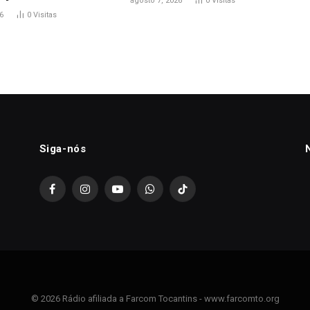
agosto 7, 2026
0
Visitas
6
0
Visitas
Siga-nós
Facebook
Instagram
YouTube
WhatsApp
TikTok
© 2026 Rádio afiliada a Farcom Tocantins - www.farcomto.org