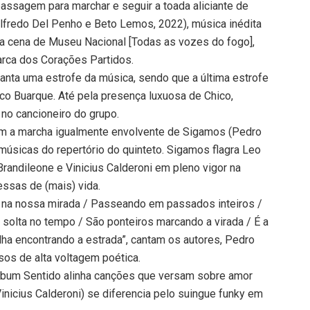
passagem para marchar e seguir a toada aliciante de
lfredo Del Penho e Beto Lemos, 2022), música inédita
a cena de Museu Nacional [Todas as vozes do fogo],
arca dos Corações Partidos.
canta uma estrofe da música, sendo que a última estrofe
o Buarque. Até pela presença luxuosa de Chico,
no cancioneiro do grupo.
com a marcha igualmente envolvente de Sigamos (Pedro
 músicas do repertório do quinteto. Sigamos flagra Leo
 Brandileone e Vinicius Calderoni em pleno vigor na
ssas de (mais) vida.
 na nossa mirada / Passeando em passados inteiros /
a solta no tempo / São ponteiros marcando a virada / É a
ha encontrando a estrada”, cantam os autores, Pedro
sos de alta voltagem poética.
lbum Sentido alinha canções que versam sobre amor
inicius Calderoni) se diferencia pelo suingue funky em