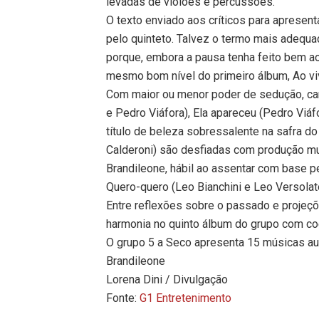
levadas de violões e percussões.
O texto enviado aos críticos para apresent
pelo quinteto. Talvez o termo mais adequado
porque, embora a pausa tenha feito bem ao
mesmo bom nível do primeiro álbum, Ao viv
Com maior ou menor poder de sedução, can
e Pedro Viáfora), Ela apareceu (Pedro Viáfo
título de beleza sobressalente na safra d
Calderoni) são desfiadas com produção mus
Brandileone, hábil ao assentar com base 
Quero-quero (Leo Bianchini e Leo Versolat
Entre reflexões sobre o passado e projeçõ
harmonia no quinto álbum do grupo com co
O grupo 5 a Seco apresenta 15 músicas aut
Brandileone
Lorena Dini / Divulgação
Fonte:
G1 Entretenimento