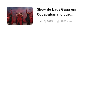
apareceu nua no
Grammy 2025
Show de Lady Gaga em
Copacabana: o que
esperar, horários,
maio 3, 2025
18
Visitas
setlist e onde assistir