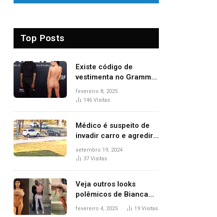
Top Posts
Existe código de
vestimenta no Grammy?
Questionamento surgiu
fevereiro 8, 2025
após Bianca Censori,
146
Visitas
mulher de Kanye West,
aparecer nua na
Médico é suspeito de
premiação
invadir carro e agredir
delegado aposentado
setembro 19, 2024
durante confusão no
37
Visitas
trânsito
Veja outros looks
polêmicos de Bianca
Censori, esposa de
fevereiro 4, 2025
19
Visitas
Kanye West que