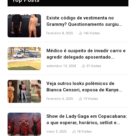
Existe código de vestimenta no
Grammy? Questionamento surgiu
após Bianca Censori, mulher de
fevereiro 8, 2025
146
Visitas
Kanye West, aparecer nua na
premiação
Médico é suspeito de invadir carro e
agredir delegado aposentado
durante confusão no trânsito
setembro 19, 2024
37
Visitas
Veja outros looks polêmicos de
Bianca Censori, esposa de Kanye
West que apareceu nua no Grammy
fevereiro 4, 2025
19
Visitas
2025
Show de Lady Gaga em Copacabana:
o que esperar, horários, setlist e
onde assistir
maio 3, 2025
18
Visitas