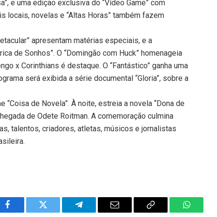
a”, e uma edição exclusiva do “Vídeo Game” com
ais locais, novelas e “Altas Horas” também fazem
petacular” apresentam matérias especiais, e a
ábrica de Sonhos”. O “Domingão com Huck” homenageia
engo x Corinthians é destaque. O “Fantástico” ganha uma
ograma será exibida a série documental “Gloria”, sobre a
e “Coisa de Novela”. À noite, estreia a novela “Dona de
a chegada de Odete Roitman. A comemoração culmina
, talentos, criadores, atletas, músicos e jornalistas
sileira.
Facebook
Twitter
Telegram
Email
Copy
WhatsA