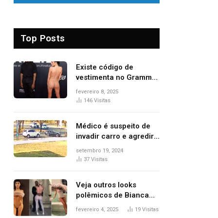
Top Posts
Existe código de
vestimenta no Grammy?
Questionamento surgiu
fevereiro 8, 2025
após Bianca Censori,
146
Visitas
mulher de Kanye West,
aparecer nua na
Médico é suspeito de
premiação
invadir carro e agredir
delegado aposentado
setembro 19, 2024
durante confusão no
37
Visitas
trânsito
Veja outros looks
polêmicos de Bianca
Censori, esposa de
fevereiro 4, 2025
19
Visitas
Kanye West que