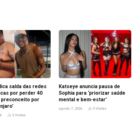
Link
lica saída das redes
Katseye anuncia pausa de
icas por perder 40
Sophia para ‘priorizar saúde
i preconceito por
mental e bem-estar’
njaro’
agosto 7, 2026
0
Visitas
6
0
Visitas