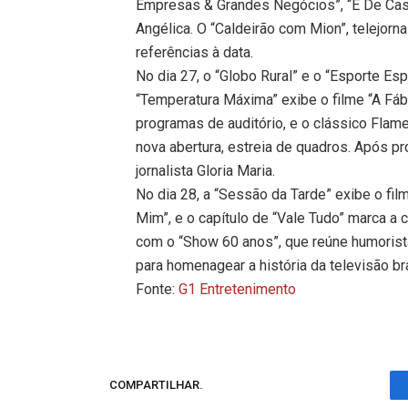
Empresas & Grandes Negócios”, “É De Cas
Angélica. O “Caldeirão com Mion”, telejorn
referências à data.
No dia 27, o “Globo Rural” e o “Esporte Es
“Temperatura Máxima” exibe o filme “A F
programas de auditório, e o clássico Flam
nova abertura, estreia de quadros. Após pr
jornalista Gloria Maria.
No dia 28, a “Sessão da Tarde” exibe o film
Mim”, e o capítulo de “Vale Tudo” marca 
com o “Show 60 anos”, que reúne humoristas
para homenagear a história da televisão bra
Fonte:
G1 Entretenimento
COMPARTILHAR.