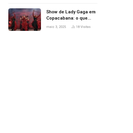
apareceu nua no
Grammy 2025
Show de Lady Gaga em
Copacabana: o que
esperar, horários,
maio 3, 2025
18
Visitas
setlist e onde assistir