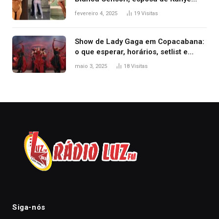
West que apareceu nua no Grammy
fevereiro 4, 2025
19
Visitas
2025
Show de Lady Gaga em Copacabana:
o que esperar, horários, setlist e
onde assistir
maio 3, 2025
18
Visitas
Siga-nós