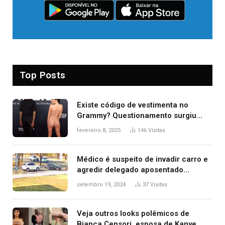
Top Posts
Existe código de vestimenta no
Grammy? Questionamento surgiu
após Bianca Censori, mulher de
fevereiro 8, 2025
146
Visitas
Kanye West, aparecer nua na
premiação
Médico é suspeito de invadir carro e
agredir delegado aposentado
durante confusão no trânsito
setembro 19, 2024
37
Visitas
Veja outros looks polêmicos de
Bianca Censori, esposa de Kanye