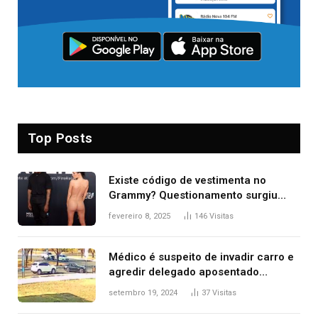
Top Posts
Existe código de vestimenta no
Grammy? Questionamento surgiu
após Bianca Censori, mulher de
fevereiro 8, 2025
146
Visitas
Kanye West, aparecer nua na
premiação
Médico é suspeito de invadir carro e
agredir delegado aposentado
durante confusão no trânsito
setembro 19, 2024
37
Visitas