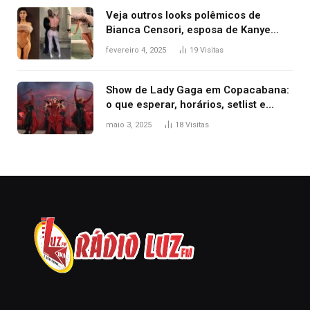
Veja outros looks polêmicos de
Bianca Censori, esposa de Kanye
West que apareceu nua no Grammy
fevereiro 4, 2025
19
Visitas
2025
Show de Lady Gaga em Copacabana:
o que esperar, horários, setlist e
onde assistir
maio 3, 2025
18
Visitas