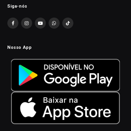
Siga-nós
Facebook
Instagram
YouTube
WhatsApp
TikTok
Nosso App