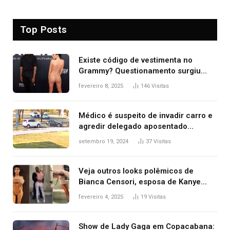
Top Posts
Existe código de vestimenta no
Grammy? Questionamento surgiu
após Bianca Censori, mulher de
fevereiro 8, 2025
146
Visitas
Kanye West, aparecer nua na
premiação
Médico é suspeito de invadir carro e
agredir delegado aposentado
durante confusão no trânsito
setembro 19, 2024
37
Visitas
Veja outros looks polêmicos de
Bianca Censori, esposa de Kanye
West que apareceu nua no Grammy
fevereiro 4, 2025
19
Visitas
2025
Show de Lady Gaga em Copacabana: