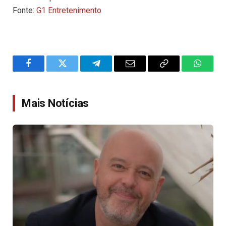
Fonte:
G1 Entretenimento
Facebook
Twitter
Telegram
Email
Copy
WhatsA
Link
Mais Notícias