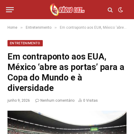
»
»
Home
Entretenimento
Em contraponto aos EUA, México ‘abre as portas’ para a Copa do Mundo e à diversidade
ENTRETENIMENTO
Em contraponto aos EUA,
México ‘abre as portas’ para a
Copa do Mundo e à
diversidade
junho 9, 2026
Nenhum comentário
0
Visitas