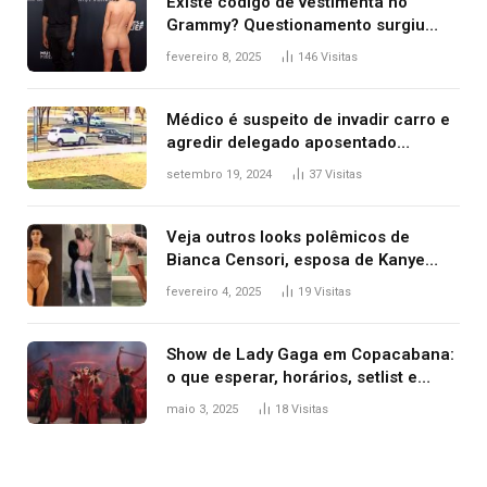
Existe código de vestimenta no
Grammy? Questionamento surgiu
após Bianca Censori, mulher de
fevereiro 8, 2025
146
Visitas
Kanye West, aparecer nua na
premiação
Médico é suspeito de invadir carro e
agredir delegado aposentado
durante confusão no trânsito
setembro 19, 2024
37
Visitas
Veja outros looks polêmicos de
Bianca Censori, esposa de Kanye
West que apareceu nua no Grammy
fevereiro 4, 2025
19
Visitas
2025
Show de Lady Gaga em Copacabana:
o que esperar, horários, setlist e
onde assistir
maio 3, 2025
18
Visitas