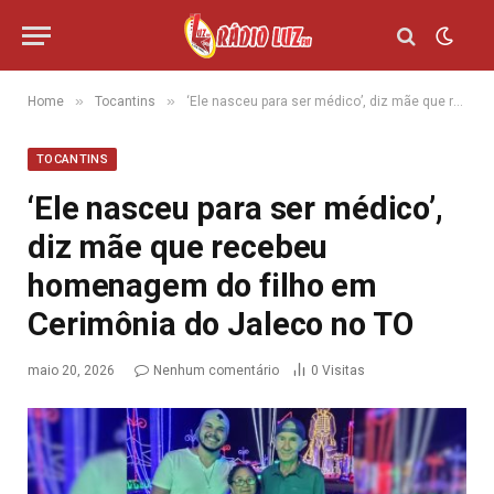
»
»
Home
Tocantins
‘Ele nasceu para ser médico’, diz mãe que recebeu homenagem do filho em Cerimônia do Jaleco no TO
TOCANTINS
‘Ele nasceu para ser médico’,
diz mãe que recebeu
homenagem do filho em
Cerimônia do Jaleco no TO
maio 20, 2026
Nenhum comentário
0
Visitas