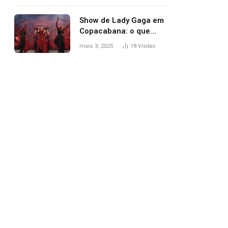
apareceu nua no
Grammy 2025
Show de Lady Gaga em
Copacabana: o que
esperar, horários,
maio 3, 2025
18
Visitas
setlist e onde assistir