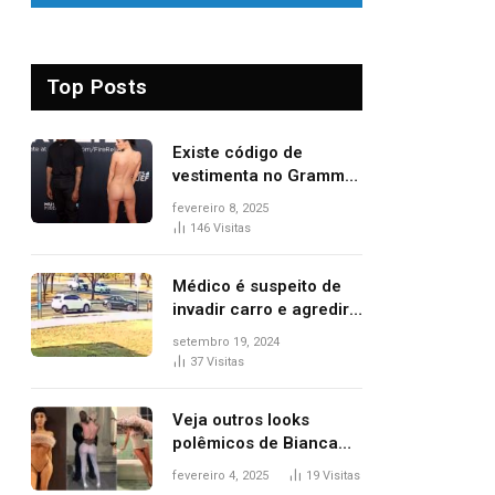
Top Posts
Existe código de
vestimenta no Grammy?
Questionamento surgiu
fevereiro 8, 2025
após Bianca Censori,
146
Visitas
mulher de Kanye West,
aparecer nua na
Médico é suspeito de
premiação
invadir carro e agredir
delegado aposentado
setembro 19, 2024
durante confusão no
37
Visitas
trânsito
Veja outros looks
polêmicos de Bianca
Censori, esposa de
fevereiro 4, 2025
19
Visitas
Kanye West que