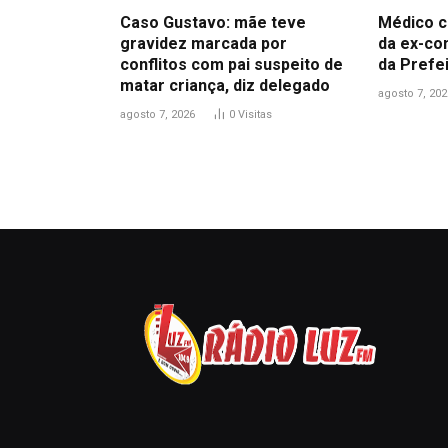
Caso Gustavo: mãe teve
Médico c
gravidez marcada por
da ex-co
conflitos com pai suspeito de
da Prefe
matar criança, diz delegado
agosto 7, 202
agosto 7, 2026
0
Visitas