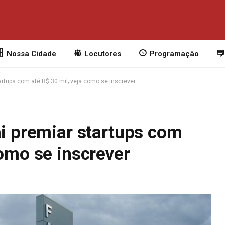
Nossa Cidade
Locutores
Programação
tartups com até R$ 30 mil; veja como se inscrever
ai premiar startups com
como se inscrever