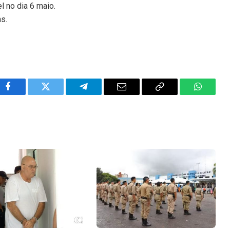
l no dia 6 maio.
ns.
Facebook
Twitter
Telegram
Email
Copy
WhatsA
Link