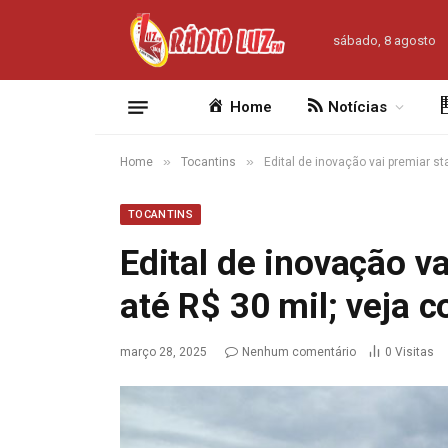
sábado, 8 agosto
Home
Notícias
»
»
Home
Tocantins
Edital de inovação vai premiar s
TOCANTINS
Edital de inovação v
até R$ 30 mil; veja 
março 28, 2025
Nenhum comentário
0
Visitas