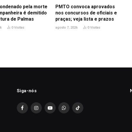
ondenado pela morte
PMTO convoca aprovados
mpanheira é demitido
nos concursos de oficiais e
itura de Palmas
praças; veja lista e prazos
6
0
Visitas
agosto 7, 2026
0
Visitas
Siga-nós
Facebook
Instagram
YouTube
WhatsApp
TikTok