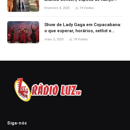
West que apareceu nua no Grammy
fevereiro 4, 2025
19
Visitas
2025
Show de Lady Gaga em Copacabana:
o que esperar, horários, setlist e
onde assistir
maio 3, 2025
18
Visitas
Siga-nós