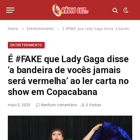
»
»
Home
Entretenimento
É #FAKE que Lady Gaga disse ‘a bandeira de vocês jamais será vermelha’ ao ler carta no show em Copacabana
ENTRETENIMENTO
É #FAKE que Lady Gaga disse
‘a bandeira de vocês jamais
será vermelha’ ao ler carta no
show em Copacabana
maio 5, 2025
Nenhum comentário
0
Visitas