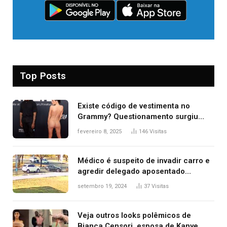
Top Posts
Existe código de vestimenta no
Grammy? Questionamento surgiu
após Bianca Censori, mulher de
fevereiro 8, 2025
146
Visitas
Kanye West, aparecer nua na
premiação
Médico é suspeito de invadir carro e
agredir delegado aposentado
durante confusão no trânsito
setembro 19, 2024
37
Visitas
Veja outros looks polêmicos de
Bianca Censori, esposa de Kanye