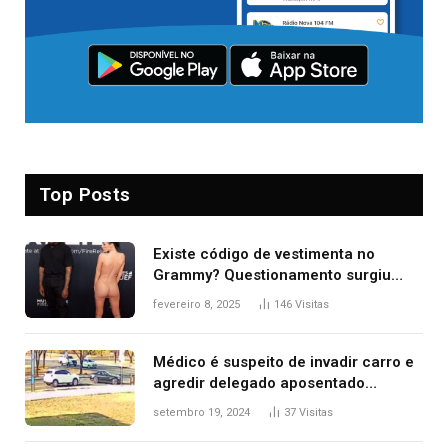
Top Posts
Existe código de vestimenta no
Grammy? Questionamento surgiu
após Bianca Censori, mulher de
fevereiro 8, 2025
146
Visitas
Kanye West, aparecer nua na
premiação
Médico é suspeito de invadir carro e
agredir delegado aposentado
durante confusão no trânsito
setembro 19, 2024
37
Visitas