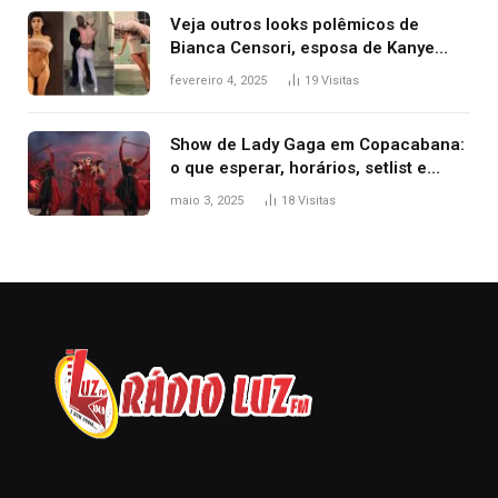
Veja outros looks polêmicos de
Bianca Censori, esposa de Kanye
West que apareceu nua no Grammy
fevereiro 4, 2025
19
Visitas
2025
Show de Lady Gaga em Copacabana:
o que esperar, horários, setlist e
onde assistir
maio 3, 2025
18
Visitas