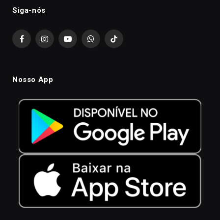
Siga-nós
Facebook
Instagram
YouTube
WhatsApp
TikTok
Nosso App