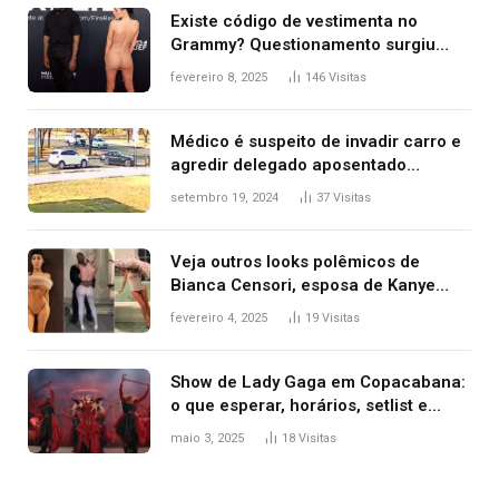
Existe código de vestimenta no
Grammy? Questionamento surgiu
após Bianca Censori, mulher de
fevereiro 8, 2025
146
Visitas
Kanye West, aparecer nua na
premiação
Médico é suspeito de invadir carro e
agredir delegado aposentado
durante confusão no trânsito
setembro 19, 2024
37
Visitas
Veja outros looks polêmicos de
Bianca Censori, esposa de Kanye
West que apareceu nua no Grammy
fevereiro 4, 2025
19
Visitas
2025
Show de Lady Gaga em Copacabana:
o que esperar, horários, setlist e
onde assistir
maio 3, 2025
18
Visitas