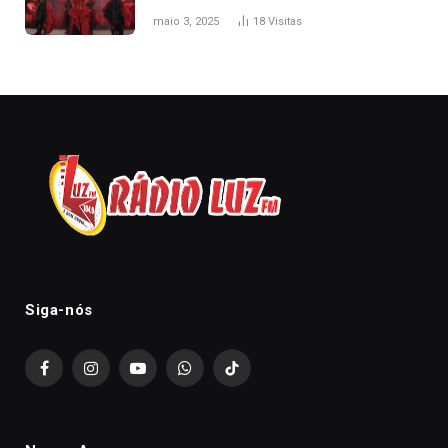
onde assistir
maio 3, 2025
18
Visitas
Siga-nós
Facebook
Instagram
YouTube
WhatsApp
TikTok