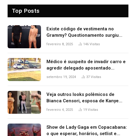
Top Posts
Existe código de vestimenta no
Grammy? Questionamento surgiu
após Bianca Censori, mulher de
fevereiro 8, 2025
146
Visitas
Kanye West, aparecer nua na
premiação
Médico é suspeito de invadir carro e
agredir delegado aposentado
durante confusão no trânsito
setembro 19, 2024
37
Visitas
Veja outros looks polêmicos de
Bianca Censori, esposa de Kanye
West que apareceu nua no Grammy
fevereiro 4, 2025
19
Visitas
2025
Show de Lady Gaga em Copacabana:
o que esperar, horários, setlist e