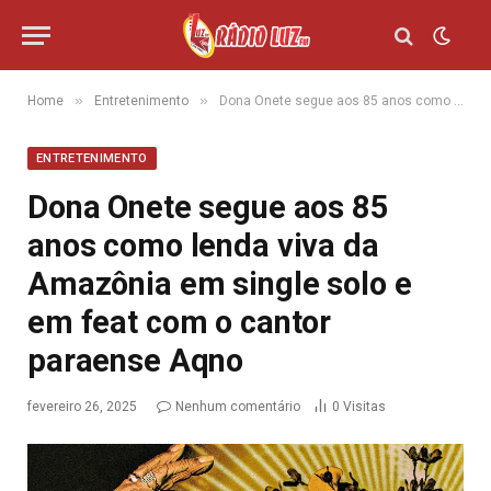
»
»
Home
Entretenimento
Dona Onete segue aos 85 anos como lenda viva da Amazônia em single solo e em feat com o cantor paraense Aqno
ENTRETENIMENTO
Dona Onete segue aos 85
anos como lenda viva da
Amazônia em single solo e
em feat com o cantor
paraense Aqno
fevereiro 26, 2025
Nenhum comentário
0
Visitas