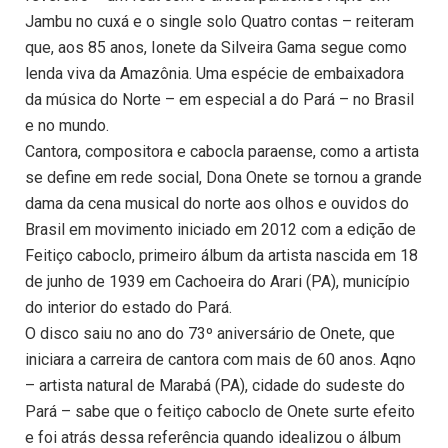
Jambu no cuxá e o single solo Quatro contas – reiteram
que, aos 85 anos, Ionete da Silveira Gama segue como
lenda viva da Amazônia. Uma espécie de embaixadora
da música do Norte – em especial a do Pará – no Brasil
e no mundo.
Cantora, compositora e cabocla paraense, como a artista
se define em rede social, Dona Onete se tornou a grande
dama da cena musical do norte aos olhos e ouvidos do
Brasil em movimento iniciado em 2012 com a edição de
Feitiço caboclo, primeiro álbum da artista nascida em 18
de junho de 1939 em Cachoeira do Arari (PA), município
do interior do estado do Pará.
O disco saiu no ano do 73º aniversário de Onete, que
iniciara a carreira de cantora com mais de 60 anos. Aqno
– artista natural de Marabá (PA), cidade do sudeste do
Pará – sabe que o feitiço caboclo de Onete surte efeito
e foi atrás dessa referência quando idealizou o álbum