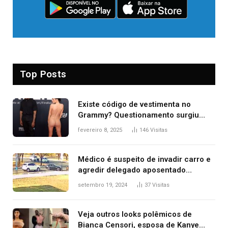
Top Posts
Existe código de vestimenta no
Grammy? Questionamento surgiu
após Bianca Censori, mulher de
fevereiro 8, 2025
146
Visitas
Kanye West, aparecer nua na
premiação
Médico é suspeito de invadir carro e
agredir delegado aposentado
durante confusão no trânsito
setembro 19, 2024
37
Visitas
Veja outros looks polêmicos de
Bianca Censori, esposa de Kanye