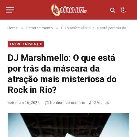
»
»
Home
Entretenimento
DJ Marshmello: O que está por trás da máscara da atração mais misteriosa do Rock in Rio?
ENTRETENIMENTO
DJ Marshmello: O que está
por trás da máscara da
atração mais misteriosa do
Rock in Rio?
setembro 16, 2024
Nenhum comentário
2
Visitas