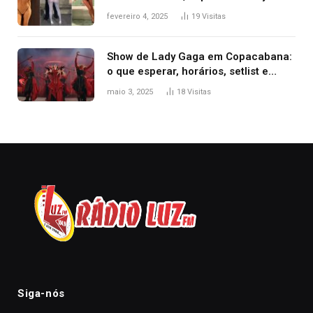
West que apareceu nua no Grammy
fevereiro 4, 2025
19
Visitas
2025
Show de Lady Gaga em Copacabana:
o que esperar, horários, setlist e
onde assistir
maio 3, 2025
18
Visitas
Siga-nós