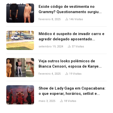
Existe código de vestimenta no
Grammy? Questionamento surgiu
após Bianca Censori, mulher de
fevereiro 8, 2025
146
Visitas
Kanye West, aparecer nua na
premiação
Médico é suspeito de invadir carro e
agredir delegado aposentado
durante confusão no trânsito
setembro 19, 2024
37
Visitas
Veja outros looks polêmicos de
Bianca Censori, esposa de Kanye
West que apareceu nua no Grammy
fevereiro 4, 2025
19
Visitas
2025
Show de Lady Gaga em Copacabana:
o que esperar, horários, setlist e
onde assistir
maio 3, 2025
18
Visitas