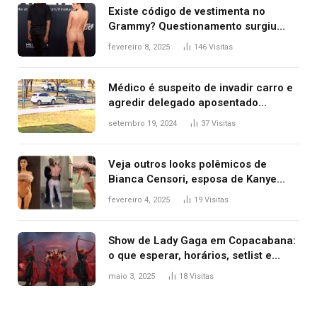
Existe código de vestimenta no
Grammy? Questionamento surgiu
após Bianca Censori, mulher de
fevereiro 8, 2025
146
Visitas
Kanye West, aparecer nua na
premiação
Médico é suspeito de invadir carro e
agredir delegado aposentado
durante confusão no trânsito
setembro 19, 2024
37
Visitas
Veja outros looks polêmicos de
Bianca Censori, esposa de Kanye
West que apareceu nua no Grammy
fevereiro 4, 2025
19
Visitas
2025
Show de Lady Gaga em Copacabana:
o que esperar, horários, setlist e
onde assistir
maio 3, 2025
18
Visitas