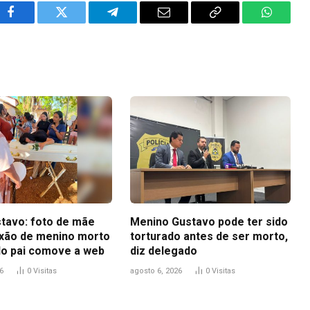
Facebook
Twitter
Telegram
Email
Copy
WhatsA
Link
tavo: foto de mãe
Menino Gustavo pode ter sido
ixão de menino morto
torturado antes de ser morto,
do pai comove a web
diz delegado
6
0
Visitas
agosto 6, 2026
0
Visitas