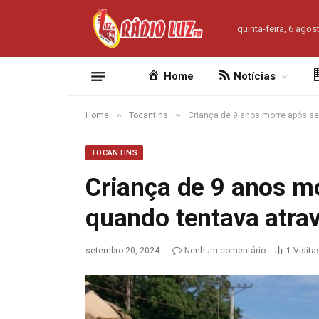
quinta-feira, 6 agos
Home
Notícias
»
»
Home
Tocantins
Criança de 9 anos morre após se
TOCANTINS
Criança de 9 anos mo
quando tentava atra
setembro 20, 2024
Nenhum comentário
1
Visita