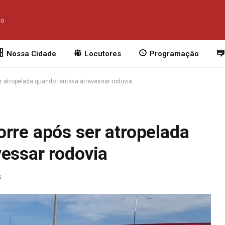
to
Nossa Cidade
Locutores
Programação
r atropelada quando tentava atravessar rodovia
rre após ser atropelada
vessar rodovia
s