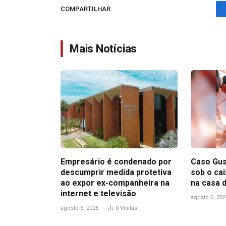
COMPARTILHAR.
Mais Notícias
Empresário é condenado por
Caso Gus
descumprir medida protetiva
sob o ca
ao expor ex-companheira na
na casa 
internet e televisão
agosto 6, 202
agosto 6, 2026
0
Visitas