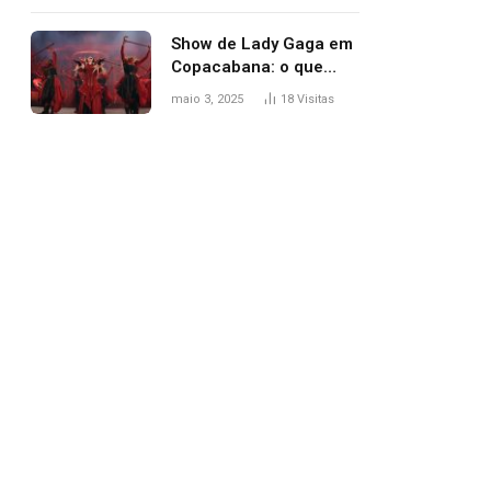
apareceu nua no
Grammy 2025
Show de Lady Gaga em
Copacabana: o que
esperar, horários,
maio 3, 2025
18
Visitas
setlist e onde assistir