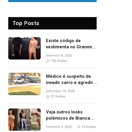
Top Posts
Existe código de
vestimenta no Grammy?
Questionamento surgiu
fevereiro 8, 2025
após Bianca Censori,
146
Visitas
mulher de Kanye West,
aparecer nua na
Médico é suspeito de
premiação
invadir carro e agredir
delegado aposentado
setembro 19, 2024
durante confusão no
37
Visitas
trânsito
Veja outros looks
polêmicos de Bianca
Censori, esposa de
fevereiro 4, 2025
19
Visitas
Kanye West que