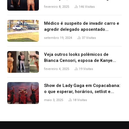
após Bianca Censori, mulher de
fevereiro 8, 2025
146
Visitas
Kanye West, aparecer nua na
premiação
Médico é suspeito de invadir carro e
agredir delegado aposentado
durante confusão no trânsito
setembro 19, 2024
37
Visitas
Veja outros looks polêmicos de
Bianca Censori, esposa de Kanye
West que apareceu nua no Grammy
fevereiro 4, 2025
19
Visitas
2025
Show de Lady Gaga em Copacabana:
o que esperar, horários, setlist e
onde assistir
maio 3, 2025
18
Visitas