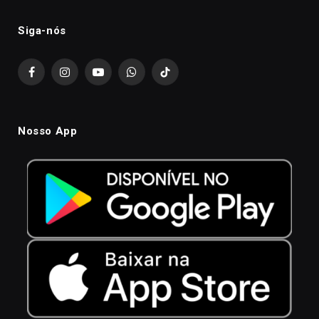
Siga-nós
Facebook
Instagram
YouTube
WhatsApp
TikTok
Nosso App