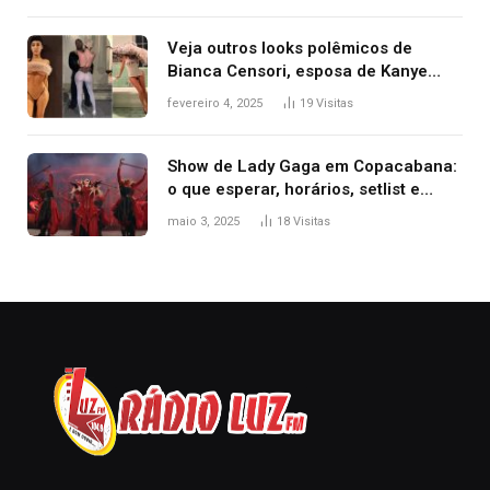
Veja outros looks polêmicos de
Bianca Censori, esposa de Kanye
West que apareceu nua no Grammy
fevereiro 4, 2025
19
Visitas
2025
Show de Lady Gaga em Copacabana:
o que esperar, horários, setlist e
onde assistir
maio 3, 2025
18
Visitas