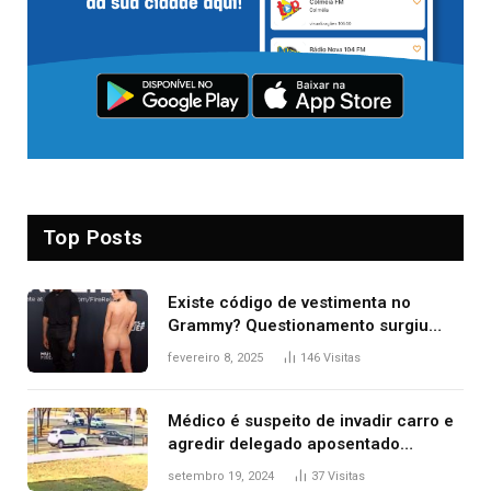
Top Posts
Existe código de vestimenta no
Grammy? Questionamento surgiu
após Bianca Censori, mulher de
fevereiro 8, 2025
146
Visitas
Kanye West, aparecer nua na
premiação
Médico é suspeito de invadir carro e
agredir delegado aposentado
durante confusão no trânsito
setembro 19, 2024
37
Visitas